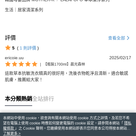
生活｜居家清潔系列
評價
查看全部
5
(
1
則評價
)
ericoie.uu
2025/02/17
|
【瓶裝1700ml】晨光森林
這款草本抗敏洗衣精真的很好用，洗後衣物乾淨且清新，適合敏感
肌膚，推薦給大家！
本分類熱銷
全站排行
本網站中使用 cookie，欲查詢有關本網站使用 cookie 方式之詳情，及若您不希
熱門標籤
望在電腦上使用 cookie 時應如何變更電腦的 cookie 設定，請參閱本網站「
隱私
權條款
」之 Cookie 聲明。您繼續使用本網站即表示您同意本公司得按本網站使
用條款之 Cookie 聲明使用 cookie。
了解更多 >