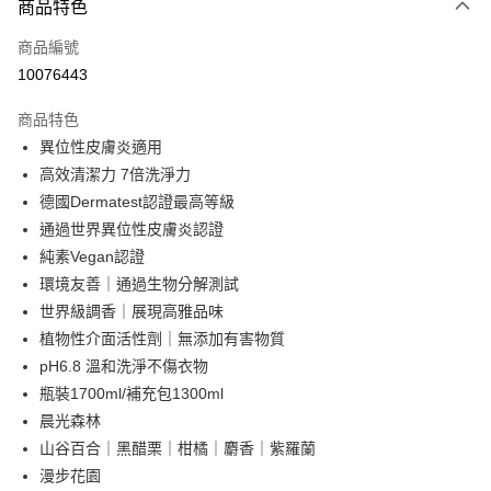
商品特色
信用卡一次付款
商品編號
LINE Pay
10076443
Apple Pay
商品特色
街口支付
異位性皮膚炎適用
高效清潔力 7倍洗淨力
悠遊付
德國Dermatest認證最高等級
全盈+PAY
通過世界異位性皮膚炎認證
純素Vegan認證
AFTEE先享後付
環境友善｜通過生物分解測試
相關說明
世界級調香｜展現高雅品味
【關於「AFTEE先享後付」】
AFTEE先享後付是「在收到商品之後才付款」的支付方式。 讓您購物簡單
植物性介面活性劑｜無添加有害物質
運送方式
便利好安心！
pH6.8 溫和洗淨不傷衣物
１．簡單：不需註冊會員、不需綁卡、不需儲值。
付款後全家取貨
瓶裝1700ml/補充包1300ml
２．便利：只要手機號碼，簡訊認證，即可結帳。
每筆NT$80，滿NT$799(含以上)免運費
３．安心：先確認商品／服務後，再付款。
晨光森林
山谷百合｜黑醋栗｜柑橘｜麝香｜紫羅蘭
付款後7-11取貨
【「AFTEE先享後付」結帳流程】
１．於結帳方式選擇「AFTEE先享後付」後，將跳轉至「AFTEE先享後付」
漫步花園
每筆NT$80，滿NT$999(含以上)免運費