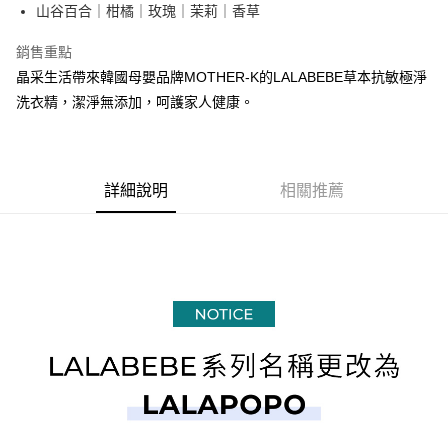
結帳頁面，進行簡訊認證並確認金額後，即可完成結帳。
山谷百合｜柑橘｜玫瑰｜茉莉｜香草
２．訂單成立數日內，您將收到繳費通知簡訊。
宅配
３．收到繳費通知簡訊後14天內，點擊此簡訊中的連結，可透過四大超商／
銷售重點
每筆NT$100，滿NT$999(含以上)免運費
ATM／網路銀行／等多元方式進行付款，方視為交易完成。
※ 請注意：結帳手續完成當下不需立刻繳費，但若您需要取消訂單，請聯絡
晶采生活帶來韓國母嬰品牌MOTHER-K的LALABEBE草本抗敏極淨
購買商品的店家。未經商家同意取消之訂單仍視為有效，需透過AFTEE先享
洗衣精，潔淨無添加，呵護家人健康。
後付繳納相關費用。
※ 交易是否成功請以「AFTEE先享後付 」之結帳頁面顯示為準，若有關於
是否繳費成功／繳費後需取消欲退款等相關疑問，請聯繫「AFTEE先享後付
客戶支援中心」
https://netprotections.freshdesk.com/support/home
詳細說明
相關推薦
【注意事項】
１．透過由恩沛科技股份有限公司提供之「AFTEE先享後付」服務完成之交
易，需依本服務之必要範圍內提供個人資料，並將交易相關給付款項請求債
權轉讓予恩沛科技股份有限公司。
２．關於個人資料處理事宜，請瀏覽以下網址：
https://aftee.tw/terms/#terms3
３．未成年的使用者請事先徵得法定代理人或監護人之同意方可使用
「AFTEE先享後付」，若未經同意申辦者引起之損失，本公司不負相關責
任。
４．使用「AFTEE先享後付」時，將依據個別帳號之用戶狀況，依本公司即
時審查核予不同之上限額度；若仍有額度不足之情形，本公司將視審查結果
請求用戶進行身份認證。
５．嚴禁一人註冊多個帳號或使用他人資訊註冊。若發現惡意使用之情形，
恩沛科技股份有限公司將有權停止該用戶之使用額度並採取法律行動。