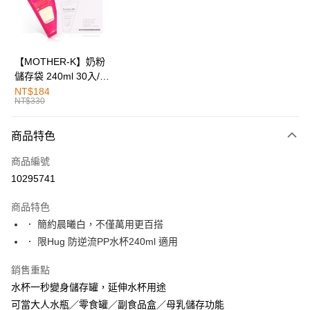
街口支付
悠遊付
全盈+PAY
【MOTHER-K】奶粉
儲存袋 240ml 30入/90
AFTEE先享後付
入
NT$184
相關說明
NT$330
【關於「AFTEE先享後付」】
AFTEE先享後付是「在收到商品之後才付款」的支付方式。 讓您購物簡單
運送方式
商品特色
便利好安心！
１．簡單：不需註冊會員、不需綁卡、不需儲值。
付款後全家取貨
商品編號
２．便利：只要手機號碼，簡訊認證，即可結帳。
每筆NT$80，滿NT$799(含以上)免運費
３．安心：先確認商品／服務後，再付款。
10295741
付款後7-11取貨
【「AFTEE先享後付」結帳流程】
商品特色
１．於結帳方式選擇「AFTEE先享後付」後，將跳轉至「AFTEE先享後付」
每筆NT$80，滿NT$999(含以上)免運費
． 簡約晨曦白，不僅萬用更百搭
結帳頁面，進行簡訊認證並確認金額後，即可完成結帳。
２．訂單成立數日內，您將收到繳費通知簡訊。
． 限Hug 防逆流PP水杯240ml 適用
宅配
３．收到繳費通知簡訊後14天內，點擊此簡訊中的連結，可透過四大超商／
每筆NT$100，滿NT$999(含以上)免運費
ATM／網路銀行／等多元方式進行付款，方視為交易完成。
銷售重點
※ 請注意：結帳手續完成當下不需立刻繳費，但若您需要取消訂單，請聯絡
水杯一秒變身儲存罐，延伸水杯用途
購買商品的店家。未經商家同意取消之訂單仍視為有效，需透過AFTEE先享
後付繳納相關費用。
可當大人水瓶／零食罐／副食品盒／母乳儲存功能