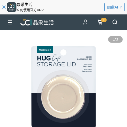
晶采生活
開啟APP
立刻使用官方APP
0
1
/
3