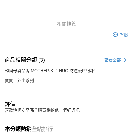
※ 交易是否成功請以「AFTEE先享後付 」之結帳頁面顯示為準，若有關於
是否繳費成功／繳費後需取消欲退款等相關疑問，請聯繫「AFTEE先享後付
客戶支援中心」
https://netprotections.freshdesk.com/support/home
【注意事項】
相關推薦
１．透過由恩沛科技股份有限公司提供之「AFTEE先享後付」服務完成之交
易，需依本服務之必要範圍內提供個人資料，並將交易相關給付款項請求債
客服
權轉讓予恩沛科技股份有限公司。
２．關於個人資料處理事宜，請瀏覽以下網址：
https://aftee.tw/terms/#terms3
３．未成年的使用者請事先徵得法定代理人或監護人之同意方可使用
商品相關分類 (3)
查看全部
「AFTEE先享後付」，若未經同意申辦者引起之損失，本公司不負相關責
任。
韓國母嬰品牌 MOTHER-K
HUG 防逆流PP水杯
４．使用「AFTEE先享後付」時，將依據個別帳號之用戶狀況，依本公司即
時審查核予不同之上限額度；若仍有額度不足之情形，本公司將視審查結果
寶寶｜外出系列
請求用戶進行身份認證。
５．嚴禁一人註冊多個帳號或使用他人資訊註冊。若發現惡意使用之情形，
恩沛科技股份有限公司將有權停止該用戶之使用額度並採取法律行動。
評價
喜歡這個商品嗎？購買後給他一個好評吧
本分類熱銷
全站排行