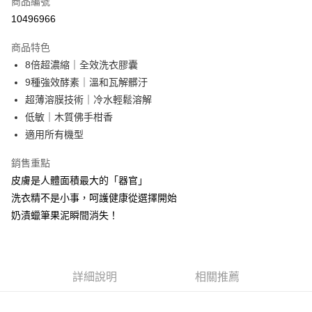
商品編號
LINE Pay
10496966
Apple Pay
商品特色
街口支付
8倍超濃縮｜全效洗衣膠囊
9種強效酵素｜溫和瓦解髒汙
悠遊付
超薄溶膜技術｜冷水輕鬆溶解
全盈+PAY
低敏｜木質佛手柑香
適用所有機型
AFTEE先享後付
相關說明
銷售重點
【關於「AFTEE先享後付」】
皮膚是人體面積最大的「器官」
AFTEE先享後付是「在收到商品之後才付款」的支付方式。 讓您購物簡單
運送方式
便利好安心！
洗衣精不是小事，呵護健康從選擇開始
１．簡單：不需註冊會員、不需綁卡、不需儲值。
付款後全家取貨
奶漬蠟筆果泥瞬間消失！
２．便利：只要手機號碼，簡訊認證，即可結帳。
每筆NT$80，滿NT$799(含以上)免運費
３．安心：先確認商品／服務後，再付款。
付款後7-11取貨
【「AFTEE先享後付」結帳流程】
１．於結帳方式選擇「AFTEE先享後付」後，將跳轉至「AFTEE先享後付」
每筆NT$80，滿NT$999(含以上)免運費
詳細說明
相關推薦
結帳頁面，進行簡訊認證並確認金額後，即可完成結帳。
２．訂單成立數日內，您將收到繳費通知簡訊。
宅配
３．收到繳費通知簡訊後14天內，點擊此簡訊中的連結，可透過四大超商／