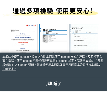
本網站中使用 cookie，欲查詢有關本網站使用 cookie 方式之詳情，及若您不希
望在電腦上使用 cookie 時應如何變更電腦的 cookie 設定，請參閱本網站「
隱私
權條款
」之 Cookie 聲明。您繼續使用本網站即表示您同意本公司得按本網站使
用條款之 Cookie 聲明使用 cookie。
了解更多 >
我知道了