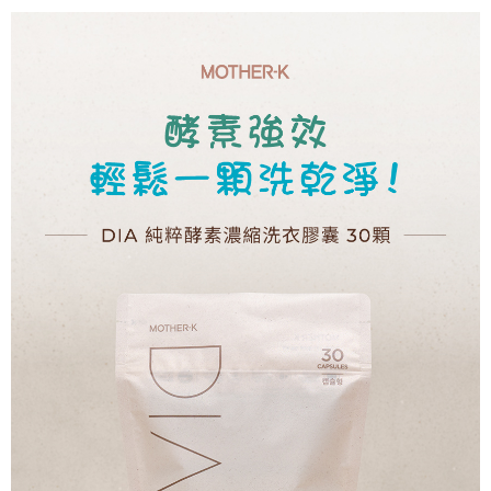
每筆NT$100，滿NT$999(含以上)免運費
ATM／網路銀行／等多元方式進行付款，方視為交易完成。
※ 請注意：結帳手續完成當下不需立刻繳費，但若您需要取消訂單，請聯絡
購買商品的店家。未經商家同意取消之訂單仍視為有效，需透過AFTEE先享
後付繳納相關費用。
※ 交易是否成功請以「AFTEE先享後付 」之結帳頁面顯示為準，若有關於
是否繳費成功／繳費後需取消欲退款等相關疑問，請聯繫「AFTEE先享後付
客戶支援中心」
https://netprotections.freshdesk.com/support/home
【注意事項】
１．透過由恩沛科技股份有限公司提供之「AFTEE先享後付」服務完成之交
易，需依本服務之必要範圍內提供個人資料，並將交易相關給付款項請求債
權轉讓予恩沛科技股份有限公司。
２．關於個人資料處理事宜，請瀏覽以下網址：
https://aftee.tw/terms/#terms3
３．未成年的使用者請事先徵得法定代理人或監護人之同意方可使用
「AFTEE先享後付」，若未經同意申辦者引起之損失，本公司不負相關責
任。
４．使用「AFTEE先享後付」時，將依據個別帳號之用戶狀況，依本公司即
時審查核予不同之上限額度；若仍有額度不足之情形，本公司將視審查結果
請求用戶進行身份認證。
５．嚴禁一人註冊多個帳號或使用他人資訊註冊。若發現惡意使用之情形，
恩沛科技股份有限公司將有權停止該用戶之使用額度並採取法律行動。