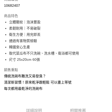
LINE Pay
10682407
Apple Pay
商品特色
街口支付
立體壓紋｜泡沫豐盈
柔韌耐用｜不易破裂
悠遊付
衛生方便｜用完即丟
全盈+PAY
通過有害物質檢驗
韓國安心生產
AFTEE先享後付
取代菜瓜布不只洗碗、洗水槽、衛浴都可使用
相關說明
尺寸 25x20cm 60張
【關於「AFTEE先享後付」】
AFTEE先享後付是「在收到商品之後才付款」的支付方式。 讓您購物簡單
運送方式
便利好安心！
銷售重點
１．簡單：不需註冊會員、不需綁卡、不需儲值。
付款後全家取貨
傳統洗碗布難洗又易發臭？
２．便利：只要手機號碼，簡訊認證，即可結帳。
每筆NT$80，滿NT$799(含以上)免運費
清潔新習慣！原來乾淨跟輕鬆 可以畫上等號
３．安心：先確認商品／服務後，再付款。
每次都用最乾淨的洗碗布
付款後7-11取貨
【「AFTEE先享後付」結帳流程】
１．於結帳方式選擇「AFTEE先享後付」後，將跳轉至「AFTEE先享後付」
每筆NT$80，滿NT$999(含以上)免運費
結帳頁面，進行簡訊認證並確認金額後，即可完成結帳。
２．訂單成立數日內，您將收到繳費通知簡訊。
宅配
３．收到繳費通知簡訊後14天內，點擊此簡訊中的連結，可透過四大超商／
詳細說明
相關推薦