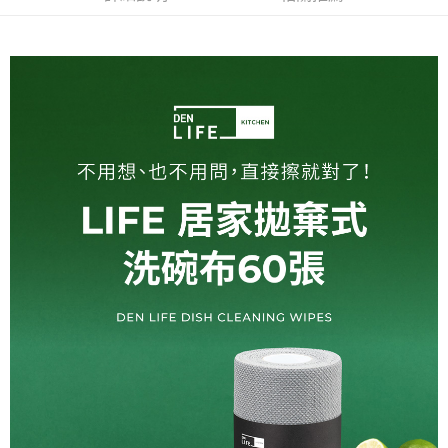
每筆NT$100，滿NT$999(含以上)免運費
ATM／網路銀行／等多元方式進行付款，方視為交易完成。
※ 請注意：結帳手續完成當下不需立刻繳費，但若您需要取消訂單，請聯絡
購買商品的店家。未經商家同意取消之訂單仍視為有效，需透過AFTEE先享
後付繳納相關費用。
※ 交易是否成功請以「AFTEE先享後付 」之結帳頁面顯示為準，若有關於
是否繳費成功／繳費後需取消欲退款等相關疑問，請聯繫「AFTEE先享後付
客戶支援中心」
https://netprotections.freshdesk.com/support/home
【注意事項】
１．透過由恩沛科技股份有限公司提供之「AFTEE先享後付」服務完成之交
易，需依本服務之必要範圍內提供個人資料，並將交易相關給付款項請求債
權轉讓予恩沛科技股份有限公司。
２．關於個人資料處理事宜，請瀏覽以下網址：
https://aftee.tw/terms/#terms3
３．未成年的使用者請事先徵得法定代理人或監護人之同意方可使用
「AFTEE先享後付」，若未經同意申辦者引起之損失，本公司不負相關責
任。
４．使用「AFTEE先享後付」時，將依據個別帳號之用戶狀況，依本公司即
時審查核予不同之上限額度；若仍有額度不足之情形，本公司將視審查結果
請求用戶進行身份認證。
５．嚴禁一人註冊多個帳號或使用他人資訊註冊。若發現惡意使用之情形，
恩沛科技股份有限公司將有權停止該用戶之使用額度並採取法律行動。