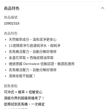
付款方式
商品特色
信用卡一次付款
商品編號
LINE Pay
10902316
Apple Pay
商品特色
街口支付
天然植萃成分，溫和潔淨更安心
11道精密淨化過濾純淨水，超純淨
悠遊付
丟馬桶沒壓力，自動分解好環保
全盈+PAY
金盞花萃取 × 西柚皮精油萃取
通過德國 Dermatest 低敏認證，敏感肌適用
AFTEE先享後付
丟馬桶沒壓力，自動分解好環保
相關說明
清爽收尾不黏膩！
【關於「AFTEE先享後付」】
AFTEE先享後付是「在收到商品之後才付款」的支付方式。 讓您購物簡單
運送方式
便利好安心！
銷售重點
１．簡單：不需註冊會員、不需綁卡、不需儲值。
宅配
可沖式 × 植萃 × 低敏安心
２．便利：只要手機號碼，簡訊認證，即可結帳。
每筆NT$100，滿NT$999(含以上)免運費
濕紙巾界的超級英雄來了！
３．安心：先確認商品／服務後，再付款。
從擦拭到丟馬桶，一次搞定
【「AFTEE先享後付」結帳流程】