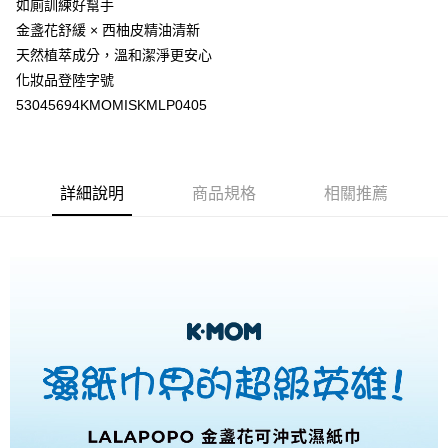
如廁訓練好幫手
１．於結帳方式選擇「AFTEE先享後付」後，將跳轉至「AFTEE先享後付」
金盞花舒緩 × 西柚皮精油清新
結帳頁面，進行簡訊認證並確認金額後，即可完成結帳。
２．訂單成立數日內，您將收到繳費通知簡訊。
天然植萃成分，溫和潔淨更安心
３．收到繳費通知簡訊後14天內，點擊此簡訊中的連結，可透過四大超商／
化妝品登陸字號
ATM／網路銀行／等多元方式進行付款，方視為交易完成。
※ 請注意：結帳手續完成當下不需立刻繳費，但若您需要取消訂單，請聯絡
53045694KMOMISKMLP0405
購買商品的店家。未經商家同意取消之訂單仍視為有效，需透過AFTEE先享
後付繳納相關費用。
※ 交易是否成功請以「AFTEE先享後付 」之結帳頁面顯示為準，若有關於
是否繳費成功／繳費後需取消欲退款等相關疑問，請聯繫「AFTEE先享後付
客戶支援中心」
https://netprotections.freshdesk.com/support/home
詳細說明
商品規格
相關推薦
【注意事項】
１．透過由恩沛科技股份有限公司提供之「AFTEE先享後付」服務完成之交
易，需依本服務之必要範圍內提供個人資料，並將交易相關給付款項請求債
權轉讓予恩沛科技股份有限公司。
２．關於個人資料處理事宜，請瀏覽以下網址：
https://aftee.tw/terms/#terms3
３．未成年的使用者請事先徵得法定代理人或監護人之同意方可使用
「AFTEE先享後付」，若未經同意申辦者引起之損失，本公司不負相關責
任。
４．使用「AFTEE先享後付」時，將依據個別帳號之用戶狀況，依本公司即
時審查核予不同之上限額度；若仍有額度不足之情形，本公司將視審查結果
請求用戶進行身份認證。
５．嚴禁一人註冊多個帳號或使用他人資訊註冊。若發現惡意使用之情形，