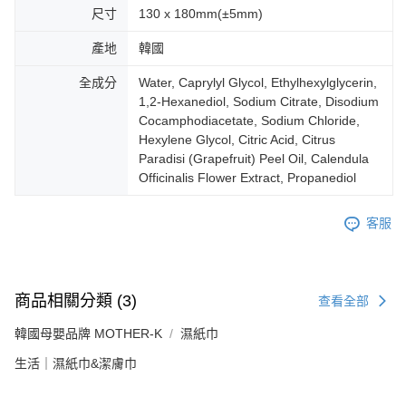
尺寸
130 x 180mm(±5mm)
產地
韓國
全成分
Water, Caprylyl Glycol, Ethylhexylglycerin,
1,2-Hexanediol, Sodium Citrate, Disodium
Cocamphodiacetate, Sodium Chloride,
Hexylene Glycol, Citric Acid, Citrus
Paradisi (Grapefruit) Peel Oil, Calendula
Officinalis Flower Extract, Propanediol
客服
商品相關分類 (3)
查看全部
韓國母嬰品牌 MOTHER-K
濕紙巾
生活｜濕紙巾&潔膚巾