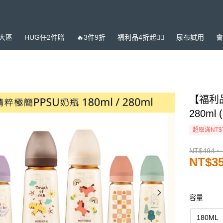
大區
HUG任2件贈
🔥3件9折
福利品4折起❤️‍🔥
尿布試用
會
【福利品
280m
超取滿NT$
NT$494 ~
NT$35
容量
180ML