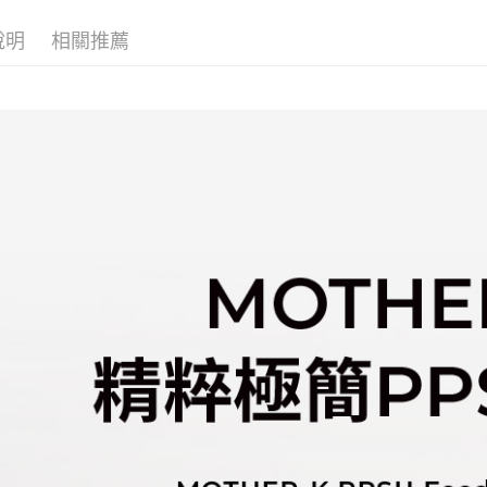
／ATM／
每筆NT$1
※ 請注意
說明
相關推薦
絡購買商品
先享後付
※ 交易是
是否繳費成
付客戶支
【注意事
１．透過由
交易，需
求債權轉
２．關於
https://aft
３．未成
「AFTE
任。
４．使用「
即時審查
結果請求
５．嚴禁
形，恩沛
動。