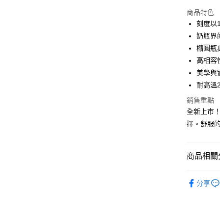
LINE Pay
商品特色
Apple Pay
刻度以
奶瓶界
街口支付
橢圓瓶
悠遊付
高相容
美學與
全盈+PAY
耐高溫
AFTEE先
銷售重點
相關說明
全新上市！M
【關於「A
擇。舒服
AFTEE
便利好安
運送方式
１．簡單
２．便利
付款後全
商品相關分
３．安心
每筆NT$8
韓國母嬰品牌
【「AFT
分享
付款後7-1
１．於結帳
4折up【
付」結帳
每筆NT$8
２．訂單
３．收到繳
宅配