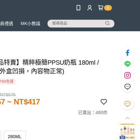
0
員禮遇
MK小教識
特賣】精粹極簡PPSU奶瓶 180ml /
l (外盒凹損，內容物正常)
799免運
 NT$576
7 ~ NT$417
已賣出：480件
280ML