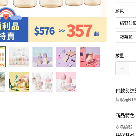
顏色
綠野仙
夜幕藍
數量
付款與運
超取滿NT$
付款方式
商品特色
信用卡一
商品編號
11094154