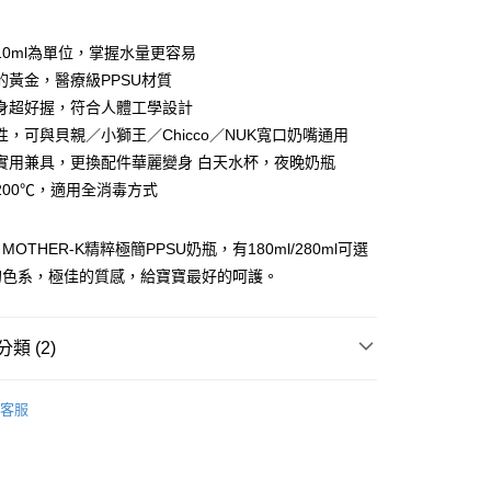
10ml為單位，掌握水量更容易
的黃金，醫療級PPSU材質
身超好握，符合人體工學設計
性，可與貝親／小獅王／Chicco／NUK寬口奶嘴通用
實用兼具，更換配件華麗變身 白天水杯，夜晚奶瓶
200℃，適用全消毒方式
享後付
OTHER-K精粹極簡PPSU奶瓶，有180ml/280ml可選
FTEE先享後付」】
的色系，極佳的質感，給寶寶最好的呵護。
先享後付是「在收到商品之後才付款」的支付方式。 讓您購物簡單
心！
：不需註冊會員、不需綁卡、不需儲值。
：只要手機號碼，簡訊認證，即可結帳。
家取貨
類 (2)
：先確認商品／服務後，再付款。
0，滿NT$799(含以上)免運費
 MOTHER-K
精粹 PPSU奶瓶 水杯
EE先享後付」結帳流程】
客服
1取貨
方式選擇「AFTEE先享後付」後，將跳轉至「AFTEE先享後
惜福出清專區】🎈
頁面，進行簡訊認證並確認金額後，即可完成結帳。
0，滿NT$999(含以上)免運費
成立數日內，您將收到繳費通知簡訊。
費通知簡訊後14天內，點擊此簡訊中的連結，可透過四大超商