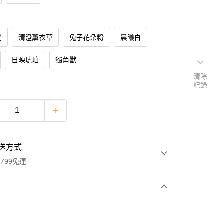
蹤
清澄薰衣草
兔子花朵粉
晨曦白
日映琥珀
獨角獸
清除
紀錄
送方式
799免運
次付款