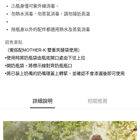
※ 請注意：結帳手續完成當下不需立刻繳費，但若您需要取消訂單，請聯絡
⚠瓶身僅可紫外線消毒，
購買商品的店家。未經商家同意取消之訂單仍視為有效，需透過AFTEE先享
後付繳納相關費用。
勿熱水消毒、勿蒸氣消毒，請勿接近高溫
※ 交易是否成功請以「AFTEE先享後付 」之結帳頁面顯示為準，若有關於
是否繳費成功／繳費後需取消欲退款等相關疑問，請聯繫「AFTEE先享後付
除瓶身以外的配件都適用熱水及蒸氣消毒
客戶支援中心」
https://netprotections.freshdesk.com/support/home
【注意事項】
銷售重點
１．透過由恩沛科技股份有限公司提供之「AFTEE先享後付」服務完成之交
（需搭配MOTHER-K 雙重夾鏈袋使用）
易，需依本服務之必要範圍內提供個人資料，並將交易相關給付款項請求債
•使用時將奶瓶袋由瓶底開口處由下往上拉
權轉讓予恩沛科技股份有限公司。
２．關於個人資料處理事宜，請瀏覽以下網址：
•開奶瓶袋，將標示線對齊奶瓶瓶口
https://aftee.tw/terms/#terms3
•將已装上奶嘴的奶嘴環蓋上轉緊，並確認不會渗漏後即可使用
３．未成年的使用者請事先徵得法定代理人或監護人之同意方可使用
「AFTEE先享後付」，若未經同意申辦者引起之損失，本公司不負相關責
任。
４．使用「AFTEE先享後付」時，將依據個別帳號之用戶狀況，依本公司即
時審查核予不同之上限額度；若仍有額度不足之情形，本公司將視審查結果
詳細說明
相關推薦
請求用戶進行身份認證。
５．嚴禁一人註冊多個帳號或使用他人資訊註冊。若發現惡意使用之情形，
恩沛科技股份有限公司將有權停止該用戶之使用額度並採取法律行動。