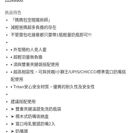
11145500
Apple Pay
商品特色
街口支付
「媽媽包空間魔術師」
減輕爸媽超多負擔的存在
悠遊付
不管寶包吃幾餐都只要帶1瓶輕量奶瓶即可!!!
全盈+PAY
▪ 外型簡約人見人愛
AFTEE先享後付
▪ 超輕羽量無負擔
相關說明
▪ 須與雙重夾鏈袋搭配使用
【關於「AFTEE先享後付」】
AFTEE先享後付是「在收到商品之後才付款」的支付方式。 讓您購物簡單
▪ 超高相容性，可與貝親/小獅王/UPIS/CHICCO標準寬口奶嘴搭
運送方式
便利好安心！
配使用
１．簡單：不需註冊會員、不需綁卡、不需儲值。
付款後全家取貨
▪ Tritan安心安全材質，優異的耐久性及安全性
２．便利：只要手機號碼，簡訊認證，即可結帳。
每筆NT$80，滿NT$799(含以上)免運費
３．安心：先確認商品／服務後，再付款。
建議搭配使用
付款後7-11取貨
【「AFTEE先享後付」結帳流程】
１．於結帳方式選擇「AFTEE先享後付」後，將跳轉至「AFTEE先享後付」
➤ 雙重夾鏈溫感免洗奶瓶袋
每筆NT$80，滿NT$999(含以上)免運費
結帳頁面，進行簡訊認證並確認金額後，即可完成結帳。
➤ 積木式奶嘴收納盒
２．訂單成立數日內，您將收到繳費通知簡訊。
宅配
➤ 寬口母乳實感奶嘴2入
３．收到繳費通知簡訊後14天內，點擊此簡訊中的連結，可透過四大超商／
每筆NT$100，滿NT$999(含以上)免運費
ATM／網路銀行／等多元方式進行付款，方視為交易完成。
➤ 奶嘴環