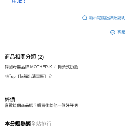
用法！
顯示電腦版詳細說明
客服
商品相關分類 (2)
韓國母嬰品牌 MOTHER-K
拋棄式奶瓶
4折up【惜福出清專區】🎈
評價
喜歡這個商品嗎？購買後給他一個好評吧
本分類熱銷
全站排行