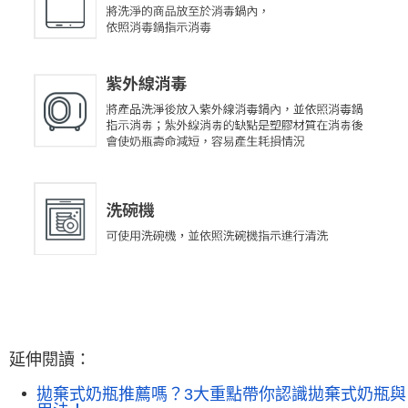
延伸閱讀：
拋棄式奶瓶推薦嗎？3大重點帶你認識拋棄式奶瓶與