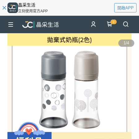
晶采生活
開啟APP
立刻使用官方APP
0
1
/
4