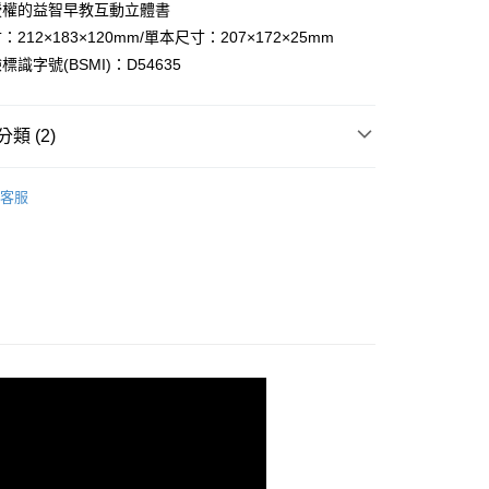
授權的益智早教互動立體書
項】
212×183×120mm/單本尺寸：207×172×25mm
恩沛科技股份有限公司提供之「AFTEE先享後付」服務完成之
識字號(BSMI)：D54635
依本服務之必要範圍內提供個人資料，並將交易相關給付款項請
讓予恩沛科技股份有限公司。
個人資料處理事宜，請瀏覽以下網址：
ee.tw/terms/#terms3
類 (2)
年的使用者請事先徵得法定代理人或監護人之同意方可使用
E先享後付」，若未經同意申辦者引起之損失，本公司不負相關責
讀童書
■ 有聲書系列
客服
AFTEE先享後付」時，將依據個別帳號之用戶狀況，依本公司
讀童書
▲ 立體書
核予不同之上限額度；若仍有額度不足之情形，本公司將視審查
用戶進行身份認證。
一人註冊多個帳號或使用他人資訊註冊。若發現惡意使用之情
科技股份有限公司將有權停止該用戶之使用額度並採取法律行