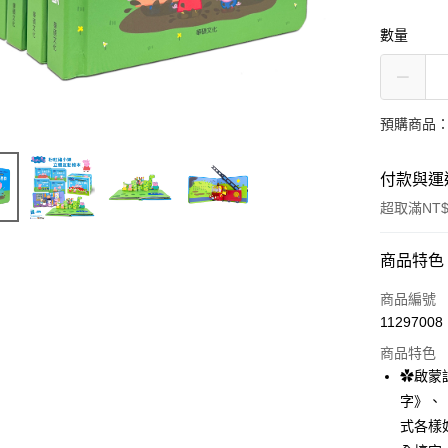
數量
預購商品：
付款與運
超取滿NT$
付款方式
商品特色
信用卡一
商品編號
11297008
LINE Pay
商品特色
Apple Pay
✿啟蒙
字》、
街口支付
式各樣
悠遊付