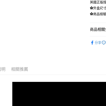
英國正版
【注意事
✿外盒尺寸：
１．透過由
✿商品檢驗標
交易，需
求債權轉
２．關於
https://aft
商品相關分
３．未成
「AFTE
寶寶 | 共
任。
分享
４．使用「
寶寶 | 共
即時審查
結果請求
５．嚴禁
形，恩沛
動。
說明
相關推薦