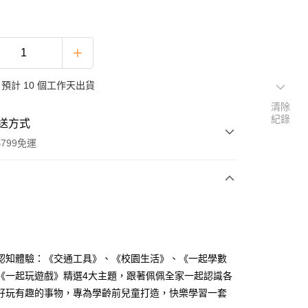
預計 10 個工作天出貨
清除
紀錄
送方式
799免運
次付款
認知體驗：《交通工具》、《校園生活》、《一起學數
《一起玩遊戲》精選4大主題，跟著佩佩全家一起認識各
好玩有趣的事物，專為學齡前兒童打造，快樂學習一套