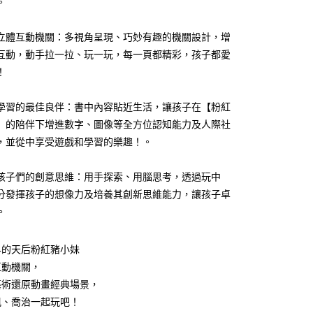
。
立體互動機關：多視角呈現、巧妙有趣的機關設計，增
享後付
互動，動手拉一拉、玩一玩，每一頁都精彩，孩子都愛
！
FTEE先享後付」】
先享後付是「在收到商品之後才付款」的支付方式。 讓您購物簡單
心！
學習的最佳良伴：書中內容貼近生活，讓孩子在【粉紅
：不需註冊會員、不需綁卡、不需儲值。
】的陪伴下增進數字、圖像等全方位認知能力及人際社
：只要手機號碼，簡訊認證，即可結帳。
家取貨
，並從中享受遊戲和學習的樂趣！。
：先確認商品／服務後，再付款。
0，滿NT$799(含以上)免運費
EE先享後付」結帳流程】
孩子們的創意思維：用手探索、用腦思考，透過玩中
1取貨
方式選擇「AFTEE先享後付」後，將跳轉至「AFTEE先享後
頁面，進行簡訊認證並確認金額後，即可完成結帳。
分發揮孩子的想像力及培養其創新思維能力，讓孩子卓
0，滿NT$999(含以上)免運費
成立數日內，您將收到繳費通知簡訊。
。
費通知簡訊後14天內，點擊此簡訊中的連結，可透過四大超商
網路銀行／等多元方式進行付款，方視為交易完成。
00，滿NT$999(含以上)免運費
：結帳手續完成當下不需立刻繳費，但若您需要取消訂單，請聯
界的天后粉紅豬小妹
的店家。未經商家同意取消之訂單仍視為有效，需透過AFTEE
互動機關，
繳納相關費用。
否成功請以「AFTEE先享後付 」之結帳頁面顯示為準，若有關於
藝術還原動畫經典場景，
50，滿NT$2,500(含以上)免運費
功／繳費後需取消欲退款等相關疑問，請聯繫「AFTEE先享後
佩、喬治一起玩吧！
援中心」
https://netprotections.freshdesk.com/support/home