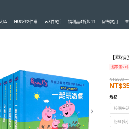
大區
HUG任2件贈
🔥3件9折
福利品4折起❤️‍🔥
尿布試用
會
【華碩
超取滿NT$
NT$380 ~
NT$35
規格
校園生
粉紅豬