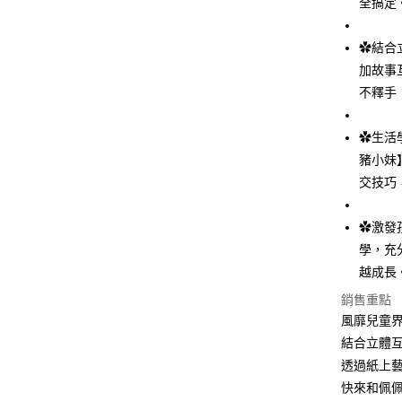
全搞定
全盈+PAY
✿結合
AFTEE先
加故事
相關說明
不釋手
【關於「A
AFTEE
便利好安
✿生活
運送方式
１．簡單
豬小妹
２．便利
付款後全
交技巧
３．安心
每筆NT$8
【「AFT
✿激發
付款後7-1
１．於結帳
付」結帳
學，充
每筆NT$8
２．訂單
越成長
３．收到繳
宅配
／ATM／
銷售重點
每筆NT$1
※ 請注意
風靡兒童
絡購買商品
結合立體
先享後付
離島宅配
※ 交易是
透過紙上
每筆NT$2
是否繳費成
快來和佩
付客戶支