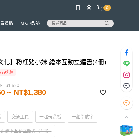
0
員禮遇
MK小教識
文化】粉紅豬小妹 繪本互動立體書(4冊)
799免運
 NT$1,520
0 ~ NT$1,380
活
交通工具
一起玩遊戲
一起學數字
小妹繪本互動立體書（4冊）