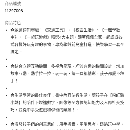
商品編號
LINE Pay
11297008
Apple Pay
商品特色
街口支付
✿啟蒙認知體驗：《交通工具》、《校園生活》、《一起學數
字》、《一起玩遊戲》精選4大主題，跟著佩佩全家一起認識各
悠遊付
式各樣好玩有趣的事物，專為學齡前兒童打造，快樂學習一套全
全盈+PAY
搞定。
AFTEE先享後付
✿結合立體互動機關：多視角呈現、巧妙有趣的機關設計，增加
相關說明
故事互動，動手拉一拉、玩一玩，每一頁都精彩，孩子都愛不釋
【關於「AFTEE先享後付」】
AFTEE先享後付是「在收到商品之後才付款」的支付方式。 讓您購物簡單
手！
運送方式
便利好安心！
１．簡單：不需註冊會員、不需綁卡、不需儲值。
付款後全家取貨
✿生活學習的最佳良伴：書中內容貼近生活，讓孩子在【粉紅豬
２．便利：只要手機號碼，簡訊認證，即可結帳。
每筆NT$80，滿NT$799(含以上)免運費
３．安心：先確認商品／服務後，再付款。
小妹】的陪伴下增進數字、圖像等全方位認知能力及人際社交技
巧，並從中享受遊戲和學習的樂趣！。
付款後7-11取貨
【「AFTEE先享後付」結帳流程】
１．於結帳方式選擇「AFTEE先享後付」後，將跳轉至「AFTEE先享後付」
每筆NT$80，滿NT$999(含以上)免運費
結帳頁面，進行簡訊認證並確認金額後，即可完成結帳。
✿激發孩子們的創意思維：用手探索、用腦思考，透過玩中學，
２．訂單成立數日內，您將收到繳費通知簡訊。
宅配