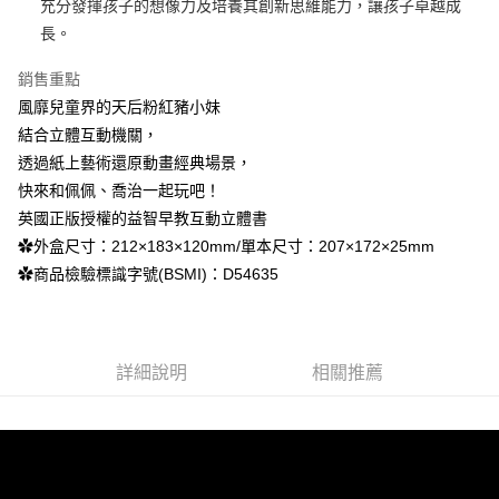
充分發揮孩子的想像力及培養其創新思維能力，讓孩子卓越成
３．收到繳費通知簡訊後14天內，點擊此簡訊中的連結，可透過四大超商／
每筆NT$100，滿NT$999(含以上)免運費
ATM／網路銀行／等多元方式進行付款，方視為交易完成。
長。
※ 請注意：結帳手續完成當下不需立刻繳費，但若您需要取消訂單，請聯絡
離島宅配
購買商品的店家。未經商家同意取消之訂單仍視為有效，需透過AFTEE先享
銷售重點
後付繳納相關費用。
每筆NT$250，滿NT$2,500(含以上)免運費
風靡兒童界的天后粉紅豬小妹
※ 交易是否成功請以「AFTEE先享後付 」之結帳頁面顯示為準，若有關於
是否繳費成功／繳費後需取消欲退款等相關疑問，請聯繫「AFTEE先享後付
結合立體互動機關，
客戶支援中心」
https://netprotections.freshdesk.com/support/home
透過紙上藝術還原動畫經典場景，
【注意事項】
快來和佩佩、喬治一起玩吧！
１．透過由恩沛科技股份有限公司提供之「AFTEE先享後付」服務完成之交
英國正版授權的益智早教互動立體書
易，需依本服務之必要範圍內提供個人資料，並將交易相關給付款項請求債
✿外盒尺寸：212×183×120mm/單本尺寸：207×172×25mm
權轉讓予恩沛科技股份有限公司。
２．關於個人資料處理事宜，請瀏覽以下網址：
✿商品檢驗標識字號(BSMI)：D54635
https://aftee.tw/terms/#terms3
３．未成年的使用者請事先徵得法定代理人或監護人之同意方可使用
「AFTEE先享後付」，若未經同意申辦者引起之損失，本公司不負相關責
任。
４．使用「AFTEE先享後付」時，將依據個別帳號之用戶狀況，依本公司即
詳細說明
相關推薦
時審查核予不同之上限額度；若仍有額度不足之情形，本公司將視審查結果
請求用戶進行身份認證。
５．嚴禁一人註冊多個帳號或使用他人資訊註冊。若發現惡意使用之情形，
恩沛科技股份有限公司將有權停止該用戶之使用額度並採取法律行動。