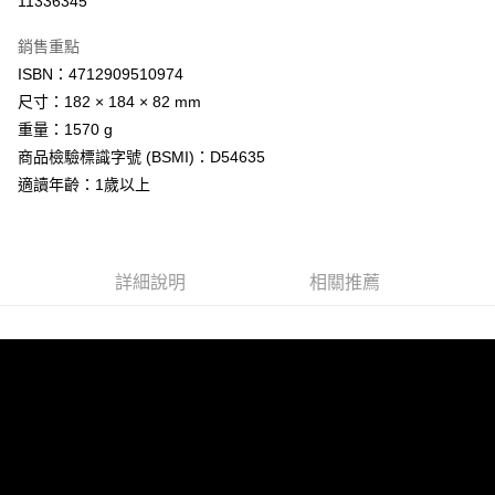
11336345
Apple Pay
銷售重點
街口支付
ISBN：4712909510974
尺寸：182 × 184 × 82 mm
悠遊付
重量：1570 g
全盈+PAY
商品檢驗標識字號 (BSMI)：D54635
適讀年齡：1歲以上
AFTEE先享後付
相關說明
【關於「AFTEE先享後付」】
AFTEE先享後付是「在收到商品之後才付款」的支付方式。 讓您購物簡單
運送方式
詳細說明
相關推薦
便利好安心！
１．簡單：不需註冊會員、不需綁卡、不需儲值。
付款後全家取貨
２．便利：只要手機號碼，簡訊認證，即可結帳。
每筆NT$80，滿NT$799(含以上)免運費
３．安心：先確認商品／服務後，再付款。
付款後7-11取貨
【「AFTEE先享後付」結帳流程】
１．於結帳方式選擇「AFTEE先享後付」後，將跳轉至「AFTEE先享後付」
每筆NT$80，滿NT$999(含以上)免運費
結帳頁面，進行簡訊認證並確認金額後，即可完成結帳。
２．訂單成立數日內，您將收到繳費通知簡訊。
宅配
３．收到繳費通知簡訊後14天內，點擊此簡訊中的連結，可透過四大超商／
每筆NT$100，滿NT$999(含以上)免運費
ATM／網路銀行／等多元方式進行付款，方視為交易完成。