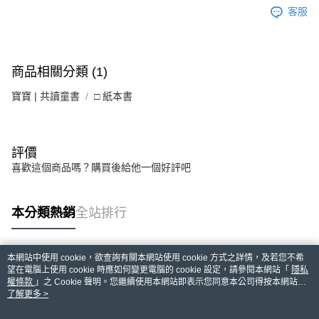
客服
商品相關分類 (1)
寶寶 | 共讀童書
□ 紙本書
評價
喜歡這個商品嗎？購買後給他一個好評吧
本分類熱銷
全站排行
本網站中使用 cookie，欲查詢有關本網站使用 cookie 方式之詳情，及若您不希
熱門標籤
望在電腦上使用 cookie 時應如何變更電腦的 cookie 設定，請參閱本網站「
隱私
權條款
」之 Cookie 聲明。您繼續使用本網站即表示您同意本公司得按本網站使
用條款之 Cookie 聲明使用 cookie。
了解更多 >