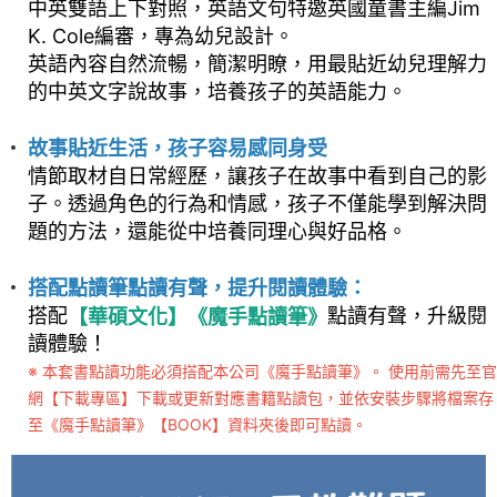
中英雙語上下對照，英語文句特邀英國童書主編Jim
K. Cole編審，專為幼兒設計。
英語內容自然流暢，簡潔明瞭，用最貼近幼兒理解力
的中英文字說故事，培養孩子的英語能力。
故事貼近生活，孩子容易感同身受
情節取材自日常經歷，讓孩子在故事中看到自己的影
子。透過角色的行為和情感，孩子不僅能學到解決問
題的方法，還能從中培養同理心與好品格。
搭配點讀筆點讀有聲，提升閱讀體驗
：
搭配
點讀有聲，升級閱
【華碩文化】《魔手點讀筆》
讀體驗！
※ 本套書點讀功能必須搭配本公司《魔手點讀筆》。 使用前需先至官
網【下載專區】下載或更新對應書籍點讀包，並依安裝步驟將檔案存
至《魔手點讀筆》【BOOK】資料夾後即可點讀。