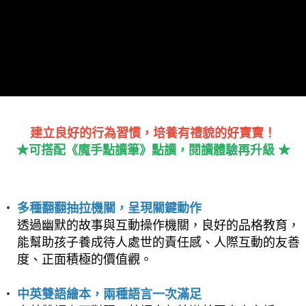
※ 請注意：結帳手續完成當下不需立刻繳費，但若您需要取消訂單，請聯絡
離島宅配
購買商品的店家。未經商家同意取消之訂單仍視為有效，需透過AFTEE先享
後付繳納相關費用。
每筆NT$250，滿NT$2,500(含以上)免運費
※ 交易是否成功請以「AFTEE先享後付 」之結帳頁面顯示為準，若有關於
是否繳費成功／繳費後需取消欲退款等相關疑問，請聯繫「AFTEE先享後付
客戶支援中心」
https://netprotections.freshdesk.com/support/home
【注意事項】
１．透過由恩沛科技股份有限公司提供之「AFTEE先享後付」服務完成之交
易，需依本服務之必要範圍內提供個人資料，並將交易相關給付款項請求債
權轉讓予恩沛科技股份有限公司。
建立良好的行為習慣，培養有禮貌的好寶寶！
２．關於個人資料處理事宜，請瀏覽以下網址：
★可搭配《魔手點讀筆》點讀，閱讀體驗再升級 ★
https://aftee.tw/terms/#terms3
３．未成年的使用者請事先徵得法定代理人或監護人之同意方可使用
「AFTEE先享後付」，若未經同意申辦者引起之損失，本公司不負相關責
任。
４．使用「AFTEE先享後付」時，將依據個別帳號之用戶狀況，依本公司即
多種翻翻抽拉機關，呈現關鍵動作
時審查核予不同之上限額度；若仍有額度不足之情形，本公司將視審查結果
透過幽默的故事與互動操作機關，良好的品格教育，
請求用戶進行身份認證。
５．嚴禁一人註冊多個帳號或使用他人資訊註冊。若發現惡意使用之情形，
能幫助孩子養成待人處世的責任感、人際互動的友善
恩沛科技股份有限公司將有權停止該用戶之使用額度並採取法律行動。
度、正面積極的價值觀。
中英雙語繪本，兩種語言一次滿足