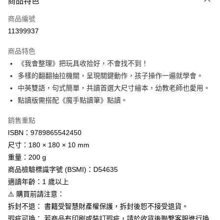
商品特色
信用卡一次付款
商品編號
LINE Pay
11399937
Apple Pay
商品特色
街口支付
《我會整理》把玩具收拾好，不會找不到！
多樣的翻翻抽拉機關，呈現關鍵動作，孩子操作一遍就學會。
悠遊付
中英雙語，句式簡單，共讀首選大尺寸繪本，幼教老師也愛用。
全盈+PAY
點讀版需搭配《魔手點讀筆》點讀。
AFTEE先享後付
銷售重點
相關說明
ISBN：9789865542450
【關於「AFTEE先享後付」】
尺寸：180 × 180 × 10 mm
AFTEE先享後付是「在收到商品之後才付款」的支付方式。 讓您購物簡單
運送方式
便利好安心！
重量：200 g
１．簡單：不需註冊會員、不需綁卡、不需儲值。
付款後全家取貨
商品檢驗標識字號 (BSMI)：D54635
２．便利：只要手機號碼，簡訊認證，即可結帳。
每筆NT$80，滿NT$799(含以上)免運費
適讀年齡：1 歲以上
３．安心：先確認商品／服務後，再付款。
⚠️ 購買前請注意：
付款後7-11取貨
【「AFTEE先享後付」結帳流程】
拆封不退： 書籍受智慧財產權保護，拆封後恕不接受退貨。
１．於結帳方式選擇「AFTEE先享後付」後，將跳轉至「AFTEE先享後付」
每筆NT$80，滿NT$999(含以上)免運費
瑕疵可換： 若商品有印刷或裝訂瑕疵，請於收貨後聯繫客服進行換
結帳頁面，進行簡訊認證並確認金額後，即可完成結帳。