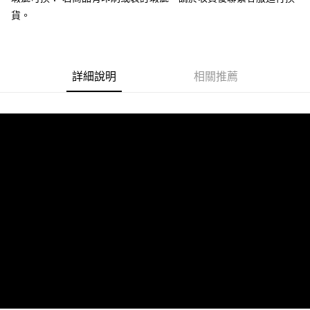
２．訂單成立數日內，您將收到繳費通知簡訊。
宅配
貨。
３．收到繳費通知簡訊後14天內，點擊此簡訊中的連結，可透過四大超商／
每筆NT$100，滿NT$999(含以上)免運費
ATM／網路銀行／等多元方式進行付款，方視為交易完成。
※ 請注意：結帳手續完成當下不需立刻繳費，但若您需要取消訂單，請聯絡
離島宅配
購買商品的店家。未經商家同意取消之訂單仍視為有效，需透過AFTEE先享
後付繳納相關費用。
詳細說明
相關推薦
每筆NT$250，滿NT$2,500(含以上)免運費
※ 交易是否成功請以「AFTEE先享後付 」之結帳頁面顯示為準，若有關於
是否繳費成功／繳費後需取消欲退款等相關疑問，請聯繫「AFTEE先享後付
客戶支援中心」
https://netprotections.freshdesk.com/support/home
【注意事項】
１．透過由恩沛科技股份有限公司提供之「AFTEE先享後付」服務完成之交
易，需依本服務之必要範圍內提供個人資料，並將交易相關給付款項請求債
權轉讓予恩沛科技股份有限公司。
２．關於個人資料處理事宜，請瀏覽以下網址：
https://aftee.tw/terms/#terms3
３．未成年的使用者請事先徵得法定代理人或監護人之同意方可使用
「AFTEE先享後付」，若未經同意申辦者引起之損失，本公司不負相關責
任。
４．使用「AFTEE先享後付」時，將依據個別帳號之用戶狀況，依本公司即
時審查核予不同之上限額度；若仍有額度不足之情形，本公司將視審查結果
請求用戶進行身份認證。
５．嚴禁一人註冊多個帳號或使用他人資訊註冊。若發現惡意使用之情形，
恩沛科技股份有限公司將有權停止該用戶之使用額度並採取法律行動。