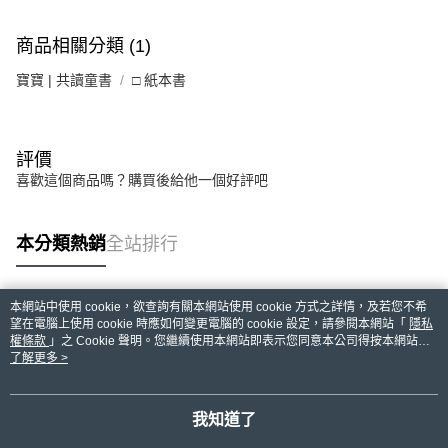
商品相關分類 (1)
寶寶 | 共讀童書
□ 紙本書
評價
喜歡這個商品嗎？購買後給他一個好評吧
本分類熱銷
全站排行
本網站中使用 cookie，欲查詢有關本網站使用 cookie 方式之詳情，及若您不希
熱門標籤
望在電腦上使用 cookie 時應如何變更電腦的 cookie 設定，請參閱本網站「
隱私
權條款
」之 Cookie 聲明。您繼續使用本網站即表示您同意本公司得按本網站使
用條款之 Cookie 聲明使用 cookie。
了解更多 >
我知道了