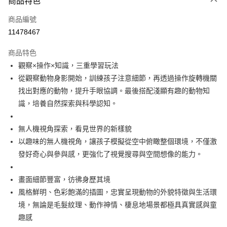
商品特色
信用卡一次付款
商品編號
LINE Pay
11478467
Apple Pay
商品特色
街口支付
觀察×操作×知識，三重學習玩法
從觀察動物身影開始，訓練孩子注意細節，再透過操作旋轉機關
悠遊付
找出對應的動物，提升手眼協調。最後搭配淺顯有趣的動物知
全盈+PAY
識，培養自然探索與科學認知。
AFTEE先享後付
無人機視角探索，看見世界的新樣貌
相關說明
以趣味的無人機視角，讓孩子模擬從空中俯瞰整個環境，不僅激
【關於「AFTEE先享後付」】
AFTEE先享後付是「在收到商品之後才付款」的支付方式。 讓您購物簡單
發好奇心與參與感，更強化了視覺搜尋與空間想像的能力。
運送方式
便利好安心！
１．簡單：不需註冊會員、不需綁卡、不需儲值。
付款後全家取貨
畫面細節豐富，彷彿身歷其境
２．便利：只要手機號碼，簡訊認證，即可結帳。
每筆NT$80，滿NT$799(含以上)免運費
３．安心：先確認商品／服務後，再付款。
風格鮮明、色彩飽滿的插圖，忠實呈現動物的外貌特徵與生活環
境，無論是毛髮紋理、動作神情、棲息地場景都極具真實感與童
付款後7-11取貨
【「AFTEE先享後付」結帳流程】
１．於結帳方式選擇「AFTEE先享後付」後，將跳轉至「AFTEE先享後付」
趣感
每筆NT$80，滿NT$999(含以上)免運費
結帳頁面，進行簡訊認證並確認金額後，即可完成結帳。