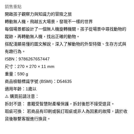
２．訂單成立數日內，您將收到繳費通知簡訊。
宅配
銷售重點
３．收到繳費通知簡訊後14天內，點擊此簡訊中的連結，可透過四大超商／
開啟孩子觀察力與知識力的冒險之旅
每筆NT$100，滿NT$999(含以上)免運費
ATM／網路銀行／等多元方式進行付款，方視為交易完成。
※ 請注意：結帳手續完成當下不需立刻繳費，但若您需要取消訂單，請聯絡
轉動無人機，飛越五大場景，發現不一樣的世界
離島宅配
購買商品的店家。未經商家同意取消之訂單仍視為有效，需透過AFTEE先享
每個場景都設計了一個無人機旋轉機關，孩子從場景中尋找動物的
後付繳納相關費用。
每筆NT$250，滿NT$2,500(含以上)免運費
蹤跡，再轉動無人機，找出正確的動物。
※ 交易是否成功請以「AFTEE先享後付 」之結帳頁面顯示為準，若有關於
是否繳費成功／繳費後需取消欲退款等相關疑問，請聯繫「AFTEE先享後付
搭配淺顯易懂的圖文解說，深入了解動物的外型特徵、生存方式與
客戶支援中心」
https://netprotections.freshdesk.com/support/home
有趣行為。
【注意事項】
ISBN：9786267657447
１．透過由恩沛科技股份有限公司提供之「AFTEE先享後付」服務完成之交
尺寸：270 × 270 × 11 mm
易，需依本服務之必要範圍內提供個人資料，並將交易相關給付款項請求債
重量：590 g
權轉讓予恩沛科技股份有限公司。
２．關於個人資料處理事宜，請瀏覽以下網址：
商品檢驗標識字號 (BSMI)：D54635
https://aftee.tw/terms/#terms3
適用年齡：1歲以
３．未成年的使用者請事先徵得法定代理人或監護人之同意方可使用
「AFTEE先享後付」，若未經同意申辦者引起之損失，本公司不負相關責
⚠️ 購買前請注意：
任。
拆封不退： 書籍受智慧財產權保護，拆封後恕不接受退貨。
４．使用「AFTEE先享後付」時，將依據個別帳號之用戶狀況，依本公司即
瑕疵可換： 若商品有印刷或裝訂瑕疵或非人為因素的故障，請於收
時審查核予不同之上限額度；若仍有額度不足之情形，本公司將視審查結果
請求用戶進行身份認證。
貨後聯繫客服進行換貨。
５．嚴禁一人註冊多個帳號或使用他人資訊註冊。若發現惡意使用之情形，
恩沛科技股份有限公司將有權停止該用戶之使用額度並採取法律行動。