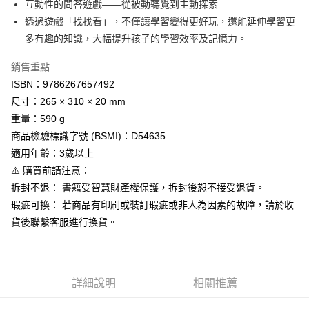
互動性的問答遊戲——從被動聽覺到主動探索
２．訂單成立數日內，您將收到繳費通知簡訊。
宅配
透過遊戲「找找看」，不僅讓學習變得更好玩，還能延伸學習更
３．收到繳費通知簡訊後14天內，點擊此簡訊中的連結，可透過四大超商／
每筆NT$100，滿NT$999(含以上)免運費
ATM／網路銀行／等多元方式進行付款，方視為交易完成。
多有趣的知識，大幅提升孩子的學習效率及記憶力。
※ 請注意：結帳手續完成當下不需立刻繳費，但若您需要取消訂單，請聯絡
離島宅配
購買商品的店家。未經商家同意取消之訂單仍視為有效，需透過AFTEE先享
銷售重點
後付繳納相關費用。
每筆NT$250，滿NT$2,500(含以上)免運費
ISBN：9786267657492
※ 交易是否成功請以「AFTEE先享後付 」之結帳頁面顯示為準，若有關於
是否繳費成功／繳費後需取消欲退款等相關疑問，請聯繫「AFTEE先享後付
尺寸：265 × 310 × 20 mm
客戶支援中心」
https://netprotections.freshdesk.com/support/home
重量：590 g
【注意事項】
商品檢驗標識字號 (BSMI)：D54635
１．透過由恩沛科技股份有限公司提供之「AFTEE先享後付」服務完成之交
適用年齡：3歲以上
易，需依本服務之必要範圍內提供個人資料，並將交易相關給付款項請求債
⚠️ 購買前請注意：
權轉讓予恩沛科技股份有限公司。
２．關於個人資料處理事宜，請瀏覽以下網址：
拆封不退： 書籍受智慧財產權保護，拆封後恕不接受退貨。
https://aftee.tw/terms/#terms3
瑕疵可換： 若商品有印刷或裝訂瑕疵或非人為因素的故障，請於收
３．未成年的使用者請事先徵得法定代理人或監護人之同意方可使用
「AFTEE先享後付」，若未經同意申辦者引起之損失，本公司不負相關責
貨後聯繫客服進行換貨。
任。
４．使用「AFTEE先享後付」時，將依據個別帳號之用戶狀況，依本公司即
時審查核予不同之上限額度；若仍有額度不足之情形，本公司將視審查結果
請求用戶進行身份認證。
詳細說明
相關推薦
５．嚴禁一人註冊多個帳號或使用他人資訊註冊。若發現惡意使用之情形，
恩沛科技股份有限公司將有權停止該用戶之使用額度並採取法律行動。