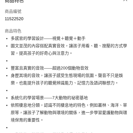
商品特色
信用卡一次付款
商品編號
LINE Pay
11522520
Apple Pay
商品特色
街口支付
多感官的學習設計——視覺＋聽覺＋動手
圖文並茂的內容搭配真實音效，讓孩子用看、聽、按壓的方式學
悠遊付
習，提高孩子的好奇心與注意力。
全盈+PAY
豐富且真實的音效——超過200個動物音效
AFTEE先享後付
身歷其境的音效，讓孩子感受生態現場的氛圍。聲音不只是娛
相關說明
樂，也能提升孩子的聽覺辨識能力、記憶力及語詞聯想力。
【關於「AFTEE先享後付」】
AFTEE先享後付是「在收到商品之後才付款」的支付方式。 讓您購物簡單
運送方式
便利好安心！
系統化的學習場景——7大動物的祕密基地
１．簡單：不需註冊會員、不需綁卡、不需儲值。
付款後全家取貨
依照棲息地分類，認識不同棲息地的特色，例如叢林、海洋、草
２．便利：只要手機號碼，簡訊認證，即可結帳。
每筆NT$80，滿NT$799(含以上)免運費
３．安心：先確認商品／服務後，再付款。
原等，讓孩子了解動物與環境的關係，進一步學習愛護動物與環
境保育的重要性。
付款後7-11取貨
【「AFTEE先享後付」結帳流程】
１．於結帳方式選擇「AFTEE先享後付」後，將跳轉至「AFTEE先享後付」
每筆NT$80，滿NT$999(含以上)免運費
結帳頁面，進行簡訊認證並確認金額後，即可完成結帳。