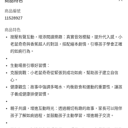
商品特色
信用卡一次付款
商品編號
LINE Pay
11528927
Apple Pay
商品特色
街口支付
按壓有聲互動，增添閱讀樂趣：真實音效模擬，提升代入感。小
老鼠奇奇與香蕉超人的對話，搭配繪本劇情，引導孩子學會正確
悠遊付
的如廁行為。
全盈+PAY
生動場景引導好習慣：
AFTEE先享後付
克服挑戰：小老鼠奇奇從緊張到成功如廁，幫助孩子建立自信
相關說明
心。
【關於「AFTEE先享後付」】
AFTEE先享後付是「在收到商品之後才付款」的支付方式。 讓您購物簡單
健康觀念：故事中強調多喝水、均衡飲食和運動的重要性，讓孩
運送方式
便利好安心！
子養成健康排便習慣。
１．簡單：不需註冊會員、不需綁卡、不需儲值。
付款後全家取貨
２．便利：只要手機號碼，簡訊認證，即可結帳。
每筆NT$80，滿NT$799(含以上)免運費
３．安心：先確認商品／服務後，再付款。
親子共讀，增進互動時光：透過親切有趣的故事，家長可以陪伴
孩子了解如廁過程，並鼓勵孩子主動學習，增進親子交流。
付款後7-11取貨
【「AFTEE先享後付」結帳流程】
１．於結帳方式選擇「AFTEE先享後付」後，將跳轉至「AFTEE先享後付」
每筆NT$80，滿NT$999(含以上)免運費
結帳頁面，進行簡訊認證並確認金額後，即可完成結帳。