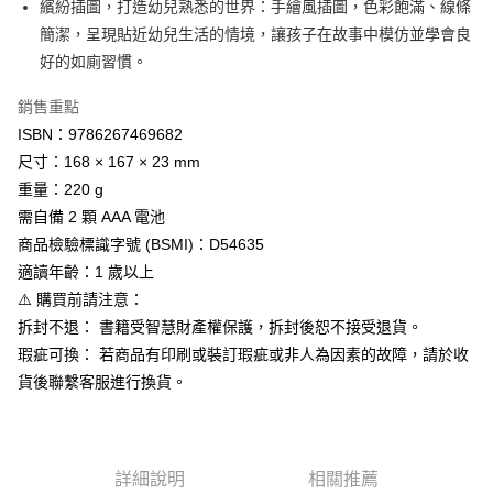
繽紛插圖，打造幼兒熟悉的世界：手繪風插圖，色彩飽滿、線條
２．訂單成立數日內，您將收到繳費通知簡訊。
宅配
簡潔，呈現貼近幼兒生活的情境，讓孩子在故事中模仿並學會良
３．收到繳費通知簡訊後14天內，點擊此簡訊中的連結，可透過四大超商／
每筆NT$100，滿NT$999(含以上)免運費
ATM／網路銀行／等多元方式進行付款，方視為交易完成。
好的如廁習慣。
※ 請注意：結帳手續完成當下不需立刻繳費，但若您需要取消訂單，請聯絡
離島宅配
購買商品的店家。未經商家同意取消之訂單仍視為有效，需透過AFTEE先享
銷售重點
後付繳納相關費用。
每筆NT$250，滿NT$2,500(含以上)免運費
ISBN：9786267469682
※ 交易是否成功請以「AFTEE先享後付 」之結帳頁面顯示為準，若有關於
是否繳費成功／繳費後需取消欲退款等相關疑問，請聯繫「AFTEE先享後付
尺寸：168 × 167 × 23 mm
客戶支援中心」
https://netprotections.freshdesk.com/support/home
重量：220 g
【注意事項】
需自備 2 顆 AAA 電池
１．透過由恩沛科技股份有限公司提供之「AFTEE先享後付」服務完成之交
商品檢驗標識字號 (BSMI)：D54635
易，需依本服務之必要範圍內提供個人資料，並將交易相關給付款項請求債
適讀年齡：1 歲以上
權轉讓予恩沛科技股份有限公司。
２．關於個人資料處理事宜，請瀏覽以下網址：
⚠️ 購買前請注意：
https://aftee.tw/terms/#terms3
拆封不退： 書籍受智慧財產權保護，拆封後恕不接受退貨。
３．未成年的使用者請事先徵得法定代理人或監護人之同意方可使用
「AFTEE先享後付」，若未經同意申辦者引起之損失，本公司不負相關責
瑕疵可換： 若商品有印刷或裝訂瑕疵或非人為因素的故障，請於收
任。
貨後聯繫客服進行換貨。
４．使用「AFTEE先享後付」時，將依據個別帳號之用戶狀況，依本公司即
時審查核予不同之上限額度；若仍有額度不足之情形，本公司將視審查結果
請求用戶進行身份認證。
５．嚴禁一人註冊多個帳號或使用他人資訊註冊。若發現惡意使用之情形，
恩沛科技股份有限公司將有權停止該用戶之使用額度並採取法律行動。
詳細說明
相關推薦