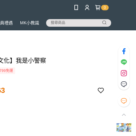
0
員禮遇
MK小教識
文化】我是小警察
799免運
63