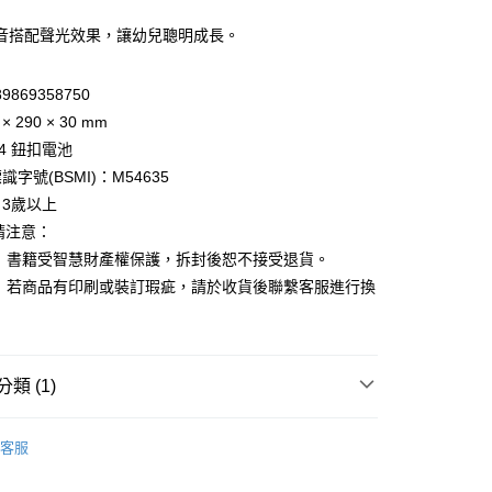
享後付
音搭配聲光效果，讓幼兒聰明成長。
FTEE先享後付」】
9869358750
先享後付是「在收到商品之後才付款」的支付方式。 讓您購物簡單
心！
 290 × 30 mm
：不需註冊會員、不需綁卡、不需儲值。
44 鈕扣電池
：只要手機號碼，簡訊認證，即可結帳。
家取貨
：先確認商品／服務後，再付款。
字號(BSMI)：M54635
0，滿NT$799(含以上)免運費
3歲以上
EE先享後付」結帳流程】
1取貨
前請注意：
方式選擇「AFTEE先享後付」後，將跳轉至「AFTEE先享後
頁面，進行簡訊認證並確認金額後，即可完成結帳。
： 書籍受智慧財產權保護，拆封後恕不接受退貨。
0，滿NT$999(含以上)免運費
成立數日內，您將收到繳費通知簡訊。
： 若商品有印刷或裝訂瑕疵，請於收貨後聯繫客服進行換
費通知簡訊後14天內，點擊此簡訊中的連結，可透過四大超商
網路銀行／等多元方式進行付款，方視為交易完成。
00，滿NT$999(含以上)免運費
：結帳手續完成當下不需立刻繳費，但若您需要取消訂單，請聯
的店家。未經商家同意取消之訂單仍視為有效，需透過AFTEE
繳納相關費用。
類 (1)
否成功請以「AFTEE先享後付 」之結帳頁面顯示為準，若有關於
50，滿NT$2,500(含以上)免運費
功／繳費後需取消欲退款等相關疑問，請聯繫「AFTEE先享後
讀童書
■ 有聲書系列
援中心」
https://netprotections.freshdesk.com/support/home
客服
項】
恩沛科技股份有限公司提供之「AFTEE先享後付」服務完成之