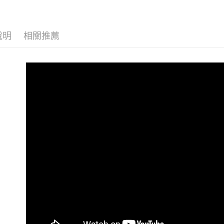
交易，需
求債權轉
２．關於
說明
相關推薦
https://aft
３．未成
「AFTE
任。
４．使用「
即時審查
結果請求
５．嚴禁
形，恩沛
動。