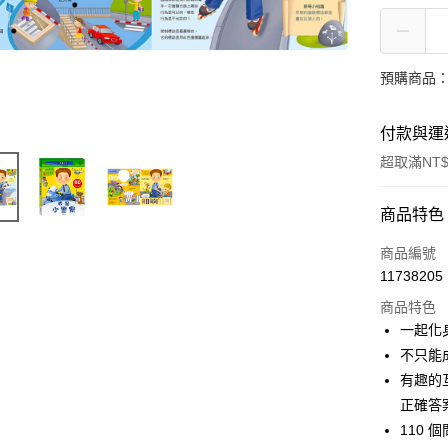
預購商品：
付款與運
超取滿NT$
付款方式
商品特色
信用卡一
商品編號
11738205
LINE Pay
商品特色
Apple Pay
一起化
不只能
街口支付
有趣的
悠遊付
正確答
110
全盈+PAY