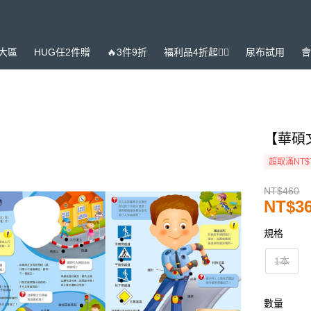
大區
HUG任2件贈
🔥3件9折
福利品4折起❤️‍🔥
尿布試用
會
【華碩
超取滿NT$
NT$460
NT$3
規格
1本
數量