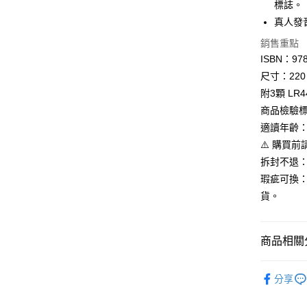
標誌。
AFTEE先
真人發
相關說明
銷售重點
【關於「A
ISBN：978
AFTEE
便利好安
運送方式
尺寸：220 ×
１．簡單
附3顆 LR
２．便利
付款後全
３．安心
商品檢驗標識
每筆NT$8
適讀年齡：
【「AFT
付款後7-1
⚠️ 購買
１．於結帳
付」結帳
拆封不退
每筆NT$8
２．訂單
瑕疵可換
３．收到繳
宅配
／ATM／
貨。
每筆NT$1
※ 請注意
絡購買商品
先享後付
離島宅配
商品相關分
※ 交易是
每筆NT$2
是否繳費成
寶寶 | 共
付客戶支
分享
【注意事
１．透過由