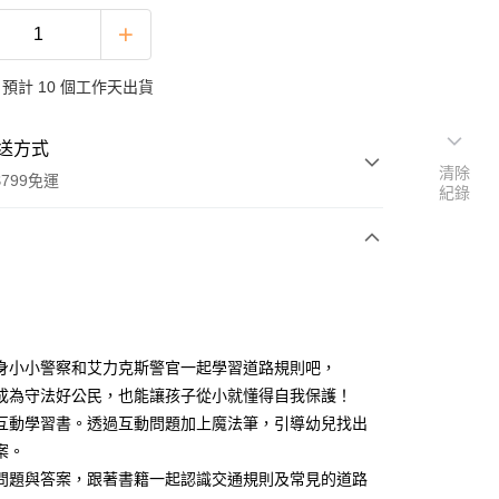
預計 10 個工作天出貨
送方式
清除
799免運
紀錄
次付款
身小小警察和艾力克斯警官一起學習道路規則吧，
成為守法好公民，也能讓孩子從小就懂得自我保護！
互動學習書。透過互動問題加上魔法筆，引導幼兒找出
案。
 個問題與答案，跟著書籍一起認識交通規則及常見的道路