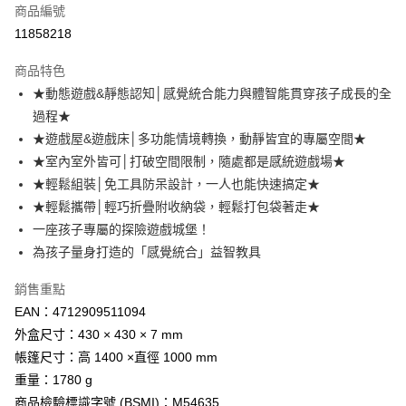
商品編號
LINE Pay
11858218
Apple Pay
商品特色
街口支付
★動態遊戲&靜態認知│感覺統合能力與體智能貫穿孩子成長的全
過程★
悠遊付
★遊戲屋&遊戲床│多功能情境轉換，動靜皆宜的專屬空間★
全盈+PAY
★室內室外皆可│打破空間限制，隨處都是感統遊戲場★
★輕鬆組裝│免工具防呆設計，一人也能快速搞定★
AFTEE先享後付
★輕鬆攜帶│輕巧折疊附收納袋，輕鬆打包袋著走★
相關說明
一座孩子專屬的探險遊戲城堡！
【關於「AFTEE先享後付」】
AFTEE先享後付是「在收到商品之後才付款」的支付方式。 讓您購物簡單
為孩子量身打造的「感覺統合」益智教具
運送方式
便利好安心！
１．簡單：不需註冊會員、不需綁卡、不需儲值。
付款後全家取貨
銷售重點
２．便利：只要手機號碼，簡訊認證，即可結帳。
每筆NT$80，滿NT$799(含以上)免運費
EAN：4712909511094
３．安心：先確認商品／服務後，再付款。
外盒尺寸：430 × 430 × 7 mm
付款後7-11取貨
【「AFTEE先享後付」結帳流程】
帳篷尺寸：高 1400 ×直徑 1000 mm
１．於結帳方式選擇「AFTEE先享後付」後，將跳轉至「AFTEE先享後付」
每筆NT$80，滿NT$999(含以上)免運費
重量：1780 g
結帳頁面，進行簡訊認證並確認金額後，即可完成結帳。
２．訂單成立數日內，您將收到繳費通知簡訊。
宅配
商品檢驗標識字號 (BSMI)：M54635