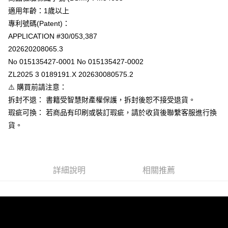
３．收到繳費通知簡訊後14天內，點擊此簡訊中的連結，可透過四大超商／
適用年齡：1歲以上
每筆NT$100，滿NT$999(含以上)免運費
ATM／網路銀行／等多元方式進行付款，方視為交易完成。
※ 請注意：結帳手續完成當下不需立刻繳費，但若您需要取消訂單，請聯絡
專利號碼(Patent)：
離島宅配
購買商品的店家。未經商家同意取消之訂單仍視為有效，需透過AFTEE先享
APPLICATION #30/053,387
後付繳納相關費用。
每筆NT$250，滿NT$2,500(含以上)免運費
202620208065.3
※ 交易是否成功請以「AFTEE先享後付 」之結帳頁面顯示為準，若有關於
是否繳費成功／繳費後需取消欲退款等相關疑問，請聯繫「AFTEE先享後付
No 015135427-0001 No 015135427-0002
客戶支援中心」
https://netprotections.freshdesk.com/support/home
ZL2025 3 0189191.X 202630080575.2
【注意事項】
⚠️ 購買前請注意：
１．透過由恩沛科技股份有限公司提供之「AFTEE先享後付」服務完成之交
拆封不退： 書籍受智慧財產權保護，拆封後恕不接受退貨。
易，需依本服務之必要範圍內提供個人資料，並將交易相關給付款項請求債
瑕疵可換： 若商品有印刷或裝訂瑕疵，請於收貨後聯繫客服進行換
權轉讓予恩沛科技股份有限公司。
２．關於個人資料處理事宜，請瀏覽以下網址：
貨。
https://aftee.tw/terms/#terms3
３．未成年的使用者請事先徵得法定代理人或監護人之同意方可使用
「AFTEE先享後付」，若未經同意申辦者引起之損失，本公司不負相關責
任。
４．使用「AFTEE先享後付」時，將依據個別帳號之用戶狀況，依本公司即
詳細說明
相關推薦
時審查核予不同之上限額度；若仍有額度不足之情形，本公司將視審查結果
請求用戶進行身份認證。
５．嚴禁一人註冊多個帳號或使用他人資訊註冊。若發現惡意使用之情形，
恩沛科技股份有限公司將有權停止該用戶之使用額度並採取法律行動。