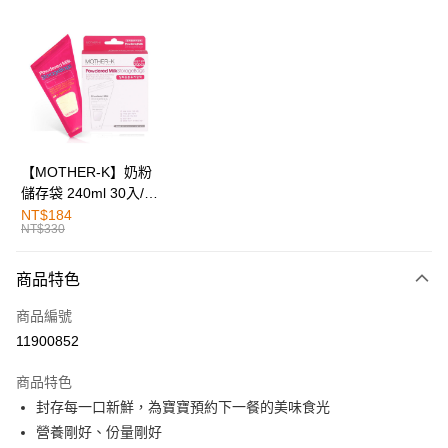
LINE Pay
Apple Pay
街口支付
悠遊付
全盈+PAY
【MOTHER-K】奶粉
儲存袋 240ml 30入/90
AFTEE先享後付
入
NT$184
相關說明
NT$330
【關於「AFTEE先享後付」】
AFTEE先享後付是「在收到商品之後才付款」的支付方式。 讓您購物簡單
運送方式
商品特色
便利好安心！
１．簡單：不需註冊會員、不需綁卡、不需儲值。
付款後全家取貨
商品編號
２．便利：只要手機號碼，簡訊認證，即可結帳。
每筆NT$80，滿NT$799(含以上)免運費
３．安心：先確認商品／服務後，再付款。
11900852
付款後7-11取貨
【「AFTEE先享後付」結帳流程】
商品特色
１．於結帳方式選擇「AFTEE先享後付」後，將跳轉至「AFTEE先享後付」
每筆NT$80，滿NT$999(含以上)免運費
封存每一口新鮮，為寶寶預約下一餐的美味食光
結帳頁面，進行簡訊認證並確認金額後，即可完成結帳。
２．訂單成立數日內，您將收到繳費通知簡訊。
營養剛好、份量剛好
宅配
３．收到繳費通知簡訊後14天內，點擊此簡訊中的連結，可透過四大超商／