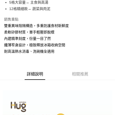
5格大容量→ 主食與高湯
每筆NT$100，滿NT$999(含以上)免運費
ATM／網路銀行／等多元方式進行付款，方視為交易完成。
※ 請注意：結帳手續完成當下不需立刻繳費，但若您需要取消訂單，請聯絡
12格精細款→ 蔬菜與肉泥
購買商品的店家。未經商家同意取消之訂單仍視為有效，需透過AFTEE先享
後付繳納相關費用。
銷售重點
※ 交易是否成功請以「AFTEE先享後付 」之結帳頁面顯示為準，若有關於
雙重異味阻隔構造，多重防護食材新鮮度
是否繳費成功／繳費後需取消欲退款等相關疑問，請聯繫「AFTEE先享後付
客戶支援中心」
https://netprotections.freshdesk.com/support/home
柔軟矽膠材質，單手輕壓即脫模
內建精準刻度，份量一目了然
【注意事項】
纖薄窄身設計，極致釋放冰箱收納空間
１．透過由恩沛科技股份有限公司提供之「AFTEE先享後付」服務完成之交
易，需依本服務之必要範圍內提供個人資料，並將交易相關給付款項請求債
耐高溫熱水消毒、洗碗機全適用
權轉讓予恩沛科技股份有限公司。
２．關於個人資料處理事宜，請瀏覽以下網址：
https://aftee.tw/terms/#terms3
３．未成年的使用者請事先徵得法定代理人或監護人之同意方可使用
「AFTEE先享後付」，若未經同意申辦者引起之損失，本公司不負相關責
詳細說明
相關推薦
任。
４．使用「AFTEE先享後付」時，將依據個別帳號之用戶狀況，依本公司即
時審查核予不同之上限額度；若仍有額度不足之情形，本公司將視審查結果
請求用戶進行身份認證。
５．嚴禁一人註冊多個帳號或使用他人資訊註冊。若發現惡意使用之情形，
恩沛科技股份有限公司將有權停止該用戶之使用額度並採取法律行動。