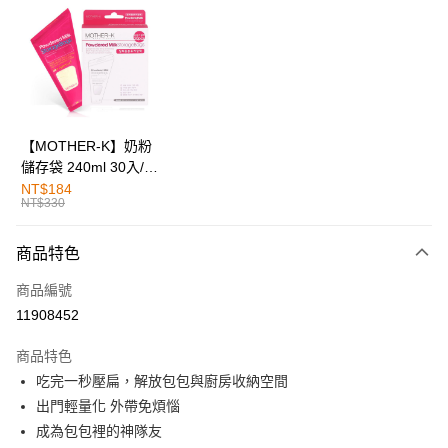
Apple Pay
街口支付
悠遊付
全盈+PAY
【MOTHER-K】奶粉
儲存袋 240ml 30入/90
AFTEE先享後付
入
NT$184
相關說明
NT$330
【關於「AFTEE先享後付」】
AFTEE先享後付是「在收到商品之後才付款」的支付方式。 讓您購物簡單
運送方式
商品特色
便利好安心！
１．簡單：不需註冊會員、不需綁卡、不需儲值。
付款後全家取貨
商品編號
２．便利：只要手機號碼，簡訊認證，即可結帳。
每筆NT$80，滿NT$799(含以上)免運費
３．安心：先確認商品／服務後，再付款。
11908452
付款後7-11取貨
【「AFTEE先享後付」結帳流程】
商品特色
１．於結帳方式選擇「AFTEE先享後付」後，將跳轉至「AFTEE先享後付」
每筆NT$80，滿NT$999(含以上)免運費
吃完一秒壓扁，解放包包與廚房收納空間
結帳頁面，進行簡訊認證並確認金額後，即可完成結帳。
２．訂單成立數日內，您將收到繳費通知簡訊。
出門輕量化 外帶免煩惱
宅配
３．收到繳費通知簡訊後14天內，點擊此簡訊中的連結，可透過四大超商／
成為包包裡的神隊友
每筆NT$100，滿NT$999(含以上)免運費
ATM／網路銀行／等多元方式進行付款，方視為交易完成。