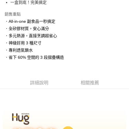
※ 請注意：結帳手續完成當下不需立刻繳費，但若您需要取消訂單，請聯絡
一盒到底！完美搞定
購買商品的店家。未經商家同意取消之訂單仍視為有效，需透過AFTEE先享
後付繳納相關費用。
銷售重點
※ 交易是否成功請以「AFTEE先享後付 」之結帳頁面顯示為準，若有關於
．All-in-one 副食品一秒搞定
是否繳費成功／繳費後需取消欲退款等相關疑問，請聯繫「AFTEE先享後付
客戶支援中心」
https://netprotections.freshdesk.com/support/home
．全矽膠材質，安心滿分
．多元熱源，直接烹調超省心
【注意事項】
．神級好用 3 種尺寸
１．透過由恩沛科技股份有限公司提供之「AFTEE先享後付」服務完成之交
易，需依本服務之必要範圍內提供個人資料，並將交易相關給付款項請求債
．專利透氣鎖水
權轉讓予恩沛科技股份有限公司。
．省下 60% 空間的 3 段摺疊構造
２．關於個人資料處理事宜，請瀏覽以下網址：
https://aftee.tw/terms/#terms3
３．未成年的使用者請事先徵得法定代理人或監護人之同意方可使用
「AFTEE先享後付」，若未經同意申辦者引起之損失，本公司不負相關責
任。
詳細說明
相關推薦
４．使用「AFTEE先享後付」時，將依據個別帳號之用戶狀況，依本公司即
時審查核予不同之上限額度；若仍有額度不足之情形，本公司將視審查結果
請求用戶進行身份認證。
５．嚴禁一人註冊多個帳號或使用他人資訊註冊。若發現惡意使用之情形，
恩沛科技股份有限公司將有權停止該用戶之使用額度並採取法律行動。