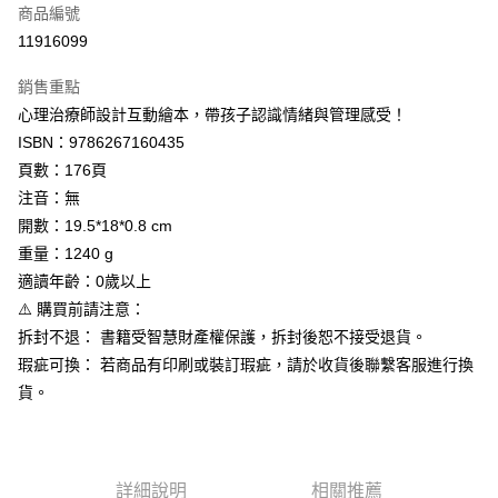
商品編號
LINE Pay
11916099
Apple Pay
銷售重點
街口支付
心理治療師設計互動繪本，帶孩子認識情緒與管理感受！
ISBN：9786267160435
悠遊付
頁數：176頁
全盈+PAY
注音：無
開數：19.5*18*0.8 cm
AFTEE先享後付
重量：1240 g
相關說明
適讀年齡：0歲以上
【關於「AFTEE先享後付」】
AFTEE先享後付是「在收到商品之後才付款」的支付方式。 讓您購物簡單
⚠️ 購買前請注意：
運送方式
便利好安心！
拆封不退： 書籍受智慧財產權保護，拆封後恕不接受退貨。
１．簡單：不需註冊會員、不需綁卡、不需儲值。
付款後全家取貨
瑕疵可換： 若商品有印刷或裝訂瑕疵，請於收貨後聯繫客服進行換
２．便利：只要手機號碼，簡訊認證，即可結帳。
每筆NT$80，滿NT$799(含以上)免運費
３．安心：先確認商品／服務後，再付款。
貨。
付款後7-11取貨
【「AFTEE先享後付」結帳流程】
１．於結帳方式選擇「AFTEE先享後付」後，將跳轉至「AFTEE先享後付」
每筆NT$80，滿NT$999(含以上)免運費
結帳頁面，進行簡訊認證並確認金額後，即可完成結帳。
２．訂單成立數日內，您將收到繳費通知簡訊。
詳細說明
相關推薦
宅配