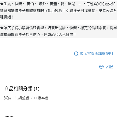
★生氣、快樂、 害怕、 嫉妒、害羞、愛、難過……，每種真實的感受和
情緒都提供孩子具體應對的互動小技巧！引導孩子自我察覺、妥善表達各
種情緒！
★讓孩子從小學習情緒管理，培養出健康、快樂、穩定的情緒素養，提早
建構學齡前孩子的自信心、自尊心和人格發展！
顯示電腦版詳細說明
客服
商品相關分類 (1)
寶寶 | 共讀童書
□ 紙本書