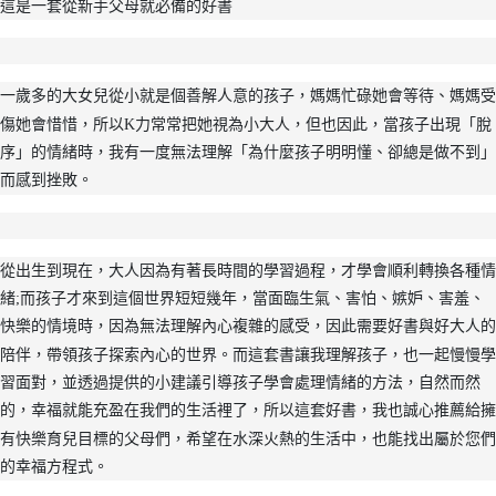
這是一套從新手父母就必備的好書
一歲多的大女兒從小就是個善解人意的孩子，媽媽忙碌她會等待、媽媽受
傷她會惜惜，所以K力常常把她視為小大人，但也因此，當孩子出現「脫
序」的情緒時，我有一度無法理解「為什麼孩子明明懂、卻總是做不到」
而感到挫敗。
從出生到現在，大人因為有著長時間的學習過程，才學會順利轉換各種情
緒;而孩子才來到這個世界短短幾年，當面臨生氣、害怕、嫉妒、害羞、
快樂的情境時，因為無法理解內心複雜的感受，因此需要好書與好大人的
陪伴，帶領孩子探索內心的世界。而這套書讓我理解孩子，也一起慢慢學
習面對，並透過提供的小建議引導孩子學會處理情緒的方法，自然而然
的，幸福就能充盈在我們的生活裡了，所以這套好書，我也誠心推薦給擁
有快樂育兒目標的父母們，希望在水深火熱的生活中，也能找出屬於您們
的幸福方程式。