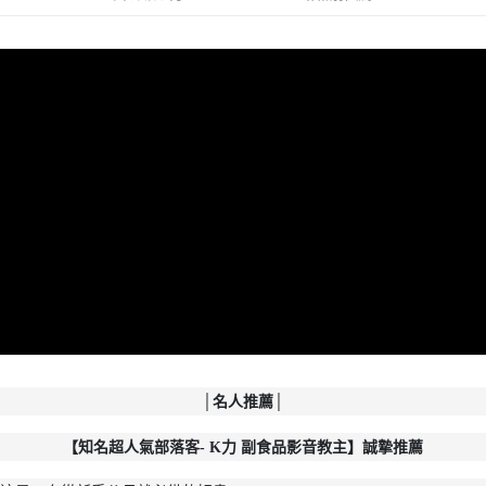
３．收到繳費通知簡訊後14天內，點擊此簡訊中的連結，可透過四大超商／
每筆NT$100，滿NT$999(含以上)免運費
ATM／網路銀行／等多元方式進行付款，方視為交易完成。
※ 請注意：結帳手續完成當下不需立刻繳費，但若您需要取消訂單，請聯絡
離島宅配
購買商品的店家。未經商家同意取消之訂單仍視為有效，需透過AFTEE先享
後付繳納相關費用。
每筆NT$250，滿NT$2,500(含以上)免運費
※ 交易是否成功請以「AFTEE先享後付 」之結帳頁面顯示為準，若有關於
是否繳費成功／繳費後需取消欲退款等相關疑問，請聯繫「AFTEE先享後付
客戶支援中心」
https://netprotections.freshdesk.com/support/home
【注意事項】
１．透過由恩沛科技股份有限公司提供之「AFTEE先享後付」服務完成之交
易，需依本服務之必要範圍內提供個人資料，並將交易相關給付款項請求債
權轉讓予恩沛科技股份有限公司。
２．關於個人資料處理事宜，請瀏覽以下網址：
https://aftee.tw/terms/#terms3
３．未成年的使用者請事先徵得法定代理人或監護人之同意方可使用
「AFTEE先享後付」，若未經同意申辦者引起之損失，本公司不負相關責
任。
４．使用「AFTEE先享後付」時，將依據個別帳號之用戶狀況，依本公司即
時審查核予不同之上限額度；若仍有額度不足之情形，本公司將視審查結果
請求用戶進行身份認證。
│名人推薦│
５．嚴禁一人註冊多個帳號或使用他人資訊註冊。若發現惡意使用之情形，
恩沛科技股份有限公司將有權停止該用戶之使用額度並採取法律行動。
【知名超人氣部落客- K力 副食品影音教主】誠摯推薦