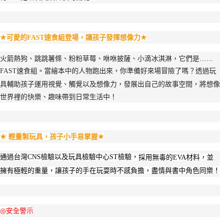
可愛的FAST速食組登場，讓孩子發揮想像力
★
★
火箭熱狗、跳跳薯條、粉粉草莓、咻咻披薩、小滴冰淇淋，它們是……
速食組。當繪本中的人物跑出來，你準備好來場冒險了嗎？透過玩
FAST
具輔助孩子運用視覺、觸覺以及想像力，發展出自己的故事空間，將想像
世界裡的快樂、趣味帶到日常生活中！
輕量製玩具，孩子小手易掌握
★
★
通過台灣CNS檢驗以及玩具檢驗中心ST檢驗，
採用無毒的EVA材料，並
擁有極輕的重量，讓孩子的手在玩耍時不感負擔，盡情與書中角色同樂！
安全警示
◎