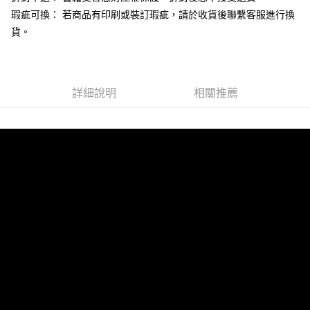
３．收到繳費通知簡訊後14天內，點擊此簡訊中的連結，可透過四大超商／
瑕疵可換： 若商品有印刷或裝訂瑕疵，請於收貨後聯繫客服進行換
每筆NT$100，滿NT$999(含以上)免運費
ATM／網路銀行／等多元方式進行付款，方視為交易完成。
※ 請注意：結帳手續完成當下不需立刻繳費，但若您需要取消訂單，請聯絡
貨。
離島宅配
購買商品的店家。未經商家同意取消之訂單仍視為有效，需透過AFTEE先享
後付繳納相關費用。
每筆NT$250，滿NT$2,500(含以上)免運費
※ 交易是否成功請以「AFTEE先享後付 」之結帳頁面顯示為準，若有關於
是否繳費成功／繳費後需取消欲退款等相關疑問，請聯繫「AFTEE先享後付
客戶支援中心」
https://netprotections.freshdesk.com/support/home
詳細說明
相關推薦
【注意事項】
１．透過由恩沛科技股份有限公司提供之「AFTEE先享後付」服務完成之交
易，需依本服務之必要範圍內提供個人資料，並將交易相關給付款項請求債
權轉讓予恩沛科技股份有限公司。
２．關於個人資料處理事宜，請瀏覽以下網址：
https://aftee.tw/terms/#terms3
３．未成年的使用者請事先徵得法定代理人或監護人之同意方可使用
「AFTEE先享後付」，若未經同意申辦者引起之損失，本公司不負相關責
任。
４．使用「AFTEE先享後付」時，將依據個別帳號之用戶狀況，依本公司即
時審查核予不同之上限額度；若仍有額度不足之情形，本公司將視審查結果
請求用戶進行身份認證。
５．嚴禁一人註冊多個帳號或使用他人資訊註冊。若發現惡意使用之情形，
恩沛科技股份有限公司將有權停止該用戶之使用額度並採取法律行動。