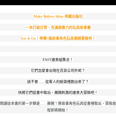
英國出版社
Make Believe Ideas
一本打破日常、充滿想像力的玩具故事書
！帶著5個故事角色玩具展開冒險吧！
Get It Go
速食組集合！
FAST
它們怎麼會出現在百貨公司外呢？
該不會……從客人的紙袋裡跑出來了？
快將它們從書中取出，展開刺激的速食大冒險吧！
閱讀這本書的第一步驟是……撕開！將故事角色玩具從書裡取出，冒險旅
程即將開始！