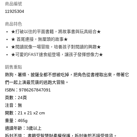
商品編號
LINE Pay
11925304
Apple Pay
商品特色
街口支付
★打破以往的平面書籍，將故事書與玩具結合★
★ 首尾連接，無厘頭的故事★
悠遊付
★閱讀就像一場冒險，培養孩子對閱讀的興趣★
全盈+PAY
★可愛的FAST速食組登場，讓孩子發揮想像力★
AFTEE先享後付
銷售重點
相關說明
熱狗、薯條、披薩全都不想被吃掉，把角色從書裡取出來，帶著它
【關於「AFTEE先享後付」】
們一起上演最荒唐的逃跑大冒險。
AFTEE先享後付是「在收到商品之後才付款」的支付方式。 讓您購物簡單
運送方式
便利好安心！
ISBN：9786267847091
１．簡單：不需註冊會員、不需綁卡、不需儲值。
付款後全家取貨
頁數：24頁
２．便利：只要手機號碼，簡訊認證，即可結帳。
每筆NT$80，滿NT$799(含以上)免運費
注音：無
３．安心：先確認商品／服務後，再付款。
開數：21 x 21 x2 cm
付款後7-11取貨
【「AFTEE先享後付」結帳流程】
重量：465g
１．於結帳方式選擇「AFTEE先享後付」後，將跳轉至「AFTEE先享後付」
每筆NT$80，滿NT$999(含以上)免運費
適讀年齡：3歲以上
結帳頁面，進行簡訊認證並確認金額後，即可完成結帳。
２．訂單成立數日內，您將收到繳費通知簡訊。
宅配
拆封不退： 書籍受智慧財產權保護，拆封後恕不接受退貨。