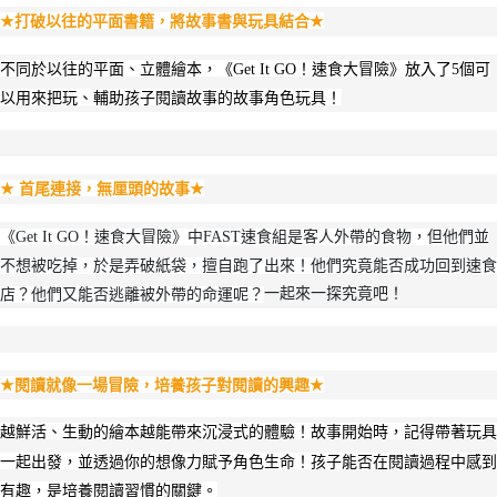
打破以往的平面書籍，將故事書與玩具結合
★
★
不同於以往的平面、立體繪本，《Get It GO！速食大冒險》放入了5個可
以用來把玩、輔助孩子閱讀故事的故事角色玩具！
首尾連接，無厘頭的故事
★
★
《Get It GO！速食大冒險》中FAST速食組是客人外帶的食物，但他們並
不想被吃掉，於是弄破紙袋，擅自跑了出來！他們究竟能否成功回到速食
一起來一探究竟吧！
店？他們又能否逃離被外帶的命運呢？
閱讀就像一場冒險，培養孩子對閱讀的興趣
★
★
越鮮活、生動的繪本越能帶來沉浸式的體驗！故事開始時，記得帶著玩具
一起出發，並透過你的想像力賦予角色生命！孩子能否在閱讀過程中感到
有趣，是培養閱讀習慣的關鍵。