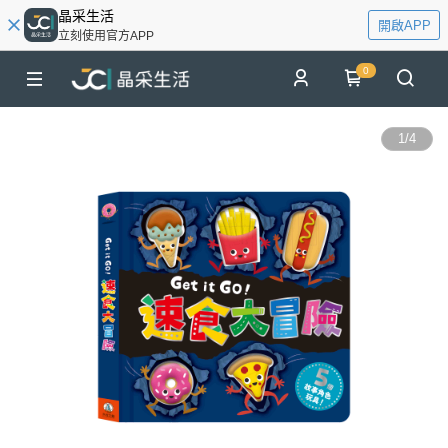
晶采生活
開啟APP
立刻使用官方APP
0
1
/
4