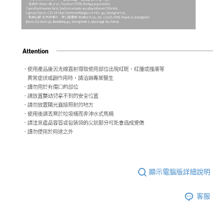
顯示電腦版詳細說明
客服