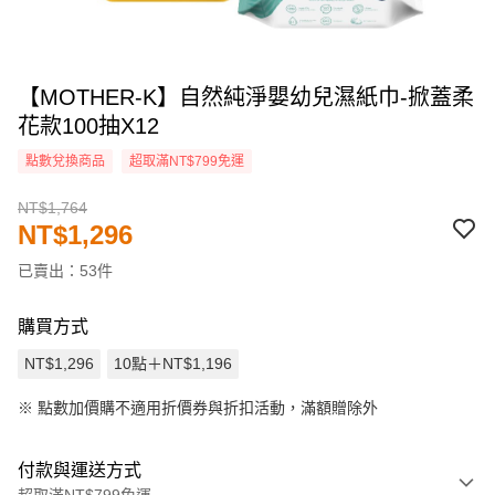
【MOTHER-K】自然純淨嬰幼兒濕紙巾-掀蓋柔
花款100抽X12
點數兌換商品
超取滿NT$799免運
NT$1,764
NT$1,296
已賣出：53件
購買方式
NT$1,296
10點＋NT$1,196
※
點數加價購不適用折價券與折扣活動，滿額贈除外
付款與運送方式