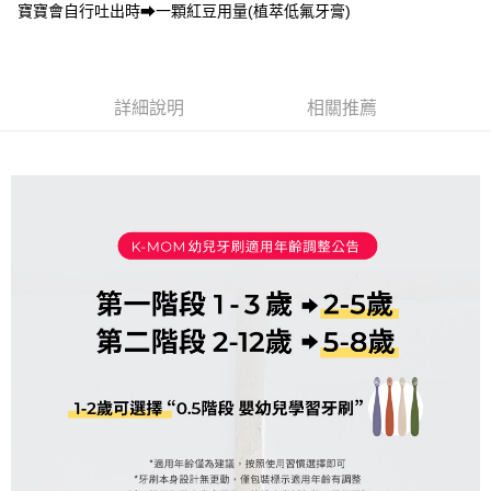
※ 請注意：結帳手續完成當下不需立刻繳費，但若您需要取消訂單，請聯絡
寶寶會自行吐出時➡一顆紅豆用量(植萃低氟牙膏)
購買商品的店家。未經商家同意取消之訂單仍視為有效，需透過AFTEE先享
後付繳納相關費用。
※ 交易是否成功請以「AFTEE先享後付 」之結帳頁面顯示為準，若有關於
是否繳費成功／繳費後需取消欲退款等相關疑問，請聯繫「AFTEE先享後付
客戶支援中心」
https://netprotections.freshdesk.com/support/home
詳細說明
相關推薦
【注意事項】
１．透過由恩沛科技股份有限公司提供之「AFTEE先享後付」服務完成之交
易，需依本服務之必要範圍內提供個人資料，並將交易相關給付款項請求債
權轉讓予恩沛科技股份有限公司。
２．關於個人資料處理事宜，請瀏覽以下網址：
https://aftee.tw/terms/#terms3
３．未成年的使用者請事先徵得法定代理人或監護人之同意方可使用
「AFTEE先享後付」，若未經同意申辦者引起之損失，本公司不負相關責
任。
４．使用「AFTEE先享後付」時，將依據個別帳號之用戶狀況，依本公司即
時審查核予不同之上限額度；若仍有額度不足之情形，本公司將視審查結果
請求用戶進行身份認證。
５．嚴禁一人註冊多個帳號或使用他人資訊註冊。若發現惡意使用之情形，
恩沛科技股份有限公司將有權停止該用戶之使用額度並採取法律行動。