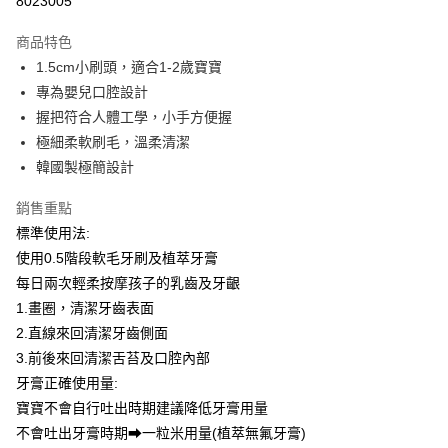
8023005
Apple Pay
商品特色
街口支付
1.5cm小刷頭，適合1-2歲寶寶
專為嬰兒口腔設計
悠遊付
握把符合人體工學，小手方便握
全盈+PAY
極細柔軟刷毛，溫柔清潔
韓國製極簡設計
AFTEE先享後付
相關說明
銷售重點
【關於「AFTEE先享後付」】
標準使用法:
AFTEE先享後付是「在收到商品之後才付款」的支付方式。 讓您購物簡單
運送方式
便利好安心！
使用0.5階段軟毛牙刷及植萃牙膏
１．簡單：不需註冊會員、不需綁卡、不需儲值。
付款後全家取貨
每日兩次輕柔按摩孩子的乳齒及牙齦
２．便利：只要手機號碼，簡訊認證，即可結帳。
每筆NT$80，滿NT$799(含以上)免運費
1.畫圈，清潔牙齒表面
３．安心：先確認商品／服務後，再付款。
2.直線來回清潔牙齒側面
付款後7-11取貨
【「AFTEE先享後付」結帳流程】
3.前後來回清潔舌苔及口腔內部
１．於結帳方式選擇「AFTEE先享後付」後，將跳轉至「AFTEE先享後付」
每筆NT$80，滿NT$999(含以上)免運費
牙膏正確使用量:
結帳頁面，進行簡訊認證並確認金額後，即可完成結帳。
２．訂單成立數日內，您將收到繳費通知簡訊。
宅配
寶寶不會自行吐出時期建議降低牙膏用量
３．收到繳費通知簡訊後14天內，點擊此簡訊中的連結，可透過四大超商／
不會吐出牙膏時期➡一粒米用量(植萃無氟牙膏)
每筆NT$100，滿NT$999(含以上)免運費
ATM／網路銀行／等多元方式進行付款，方視為交易完成。