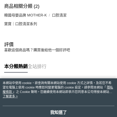
商品相關分類 (2)
韓國母嬰品牌 MOTHER-K
口腔清潔
寶寶｜口腔清潔系列
評價
喜歡這個商品嗎？購買後給他一個好評吧
本分類熱銷
全站排行
本網站中使用 cookie，欲查詢有關本網站使用 cookie 方式之詳情，及若您不希
熱門標籤
望在電腦上使用 cookie 時應如何變更電腦的 cookie 設定，請參閱本網站「
隱私
權條款
」之 Cookie 聲明。您繼續使用本網站即表示您同意本公司得按本網站使
用條款之 Cookie 聲明使用 cookie。
了解更多 >
我知道了