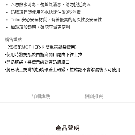
每筆NT$100，滿NT$999(含以上)免運費
ATM／網路銀行／等多元方式進行付款，方視為交易完成。
⚠️勿熱水消毒、勿蒸氣消毒，請勿接近高溫
※ 請注意：結帳手續完成當下不需立刻繳費，但若您需要取消訂單，請聯絡
奶嘴環建議使用熱水快速沖燙3秒消毒
購買商品的店家。未經商家同意取消之訂單仍視為有效，需透過AFTEE先享
後付繳納相關費用。
Tritan安心安全材質，有著優異的耐久性及安全性
※ 交易是否成功請以「AFTEE先享後付 」之結帳頁面顯示為準，若有關於
如玻璃般透明，確認容量更便利
是否繳費成功／繳費後需取消欲退款等相關疑問，請聯繫「AFTEE先享後付
客戶支援中心」
https://netprotections.freshdesk.com/support/home
銷售重點
【注意事項】
（需搭配MOTHER-K 雙重夾鏈袋使用）
１．透過由恩沛科技股份有限公司提供之「AFTEE先享後付」服務完成之交
•使用時將奶瓶袋由瓶底開口處由下往上拉
易，需依本服務之必要範圍內提供個人資料，並將交易相關給付款項請求債
•開奶瓶袋，將標示線對齊奶瓶瓶口
權轉讓予恩沛科技股份有限公司。
２．關於個人資料處理事宜，請瀏覽以下網址：
•將已装上奶嘴的奶嘴環蓋上轉緊，並確認不會渗漏後即可使用
https://aftee.tw/terms/#terms3
３．未成年的使用者請事先徵得法定代理人或監護人之同意方可使用
「AFTEE先享後付」，若未經同意申辦者引起之損失，本公司不負相關責
任。
４．使用「AFTEE先享後付」時，將依據個別帳號之用戶狀況，依本公司即
詳細說明
相關推薦
時審查核予不同之上限額度；若仍有額度不足之情形，本公司將視審查結果
請求用戶進行身份認證。
５．嚴禁一人註冊多個帳號或使用他人資訊註冊。若發現惡意使用之情形，
恩沛科技股份有限公司將有權停止該用戶之使用額度並採取法律行動。