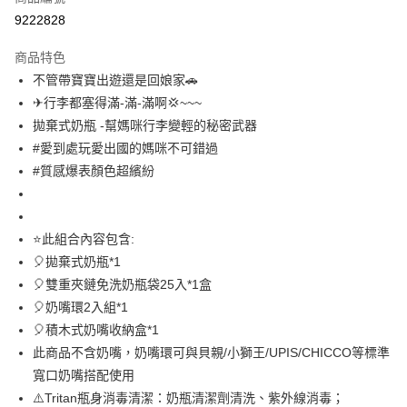
LINE Pay
9222828
Apple Pay
商品特色
街口支付
不管帶寶寶出遊還是回娘家🚗
✈行李都塞得滿-滿-滿啊💢~~~
悠遊付
拋棄式奶瓶 -幫媽咪行李變輕的秘密武器
全盈+PAY
#愛到處玩愛出國的媽咪不可錯過
#質感爆表顏色超繽紛
AFTEE先享後付
相關說明
【關於「AFTEE先享後付」】
AFTEE先享後付是「在收到商品之後才付款」的支付方式。 讓您購物簡單
⭐此組合內容包含:
運送方式
便利好安心！
🎈拋棄式奶瓶*1
１．簡單：不需註冊會員、不需綁卡、不需儲值。
付款後全家取貨
🎈雙重夾鏈免洗奶瓶袋25入*1盒
２．便利：只要手機號碼，簡訊認證，即可結帳。
每筆NT$80，滿NT$799(含以上)免運費
３．安心：先確認商品／服務後，再付款。
🎈奶嘴環2入組*1
🎈積木式奶嘴收納盒*1
付款後7-11取貨
【「AFTEE先享後付」結帳流程】
１．於結帳方式選擇「AFTEE先享後付」後，將跳轉至「AFTEE先享後付」
此商品不含奶嘴，奶嘴環可與貝親/小獅王/UPIS/CHICCO等標準
每筆NT$80，滿NT$999(含以上)免運費
結帳頁面，進行簡訊認證並確認金額後，即可完成結帳。
寬口奶嘴搭配使用
２．訂單成立數日內，您將收到繳費通知簡訊。
宅配
⚠️Tritan瓶身消毒清潔：奶瓶清潔劑清洗、紫外線消毒；
３．收到繳費通知簡訊後14天內，點擊此簡訊中的連結，可透過四大超商／