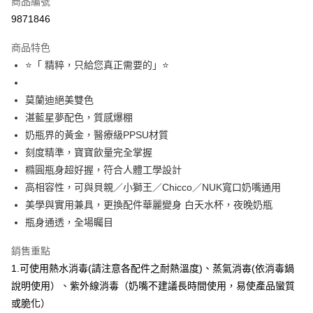
商品編號
LINE Pay
9871846
Apple Pay
商品特色
街口支付
⭐「 精粹，只給您真正需要的」⭐
悠遊付
莫蘭迪絕美雙色
全盈+PAY
湛藍星夢配色，質感爆棚
奶瓶界的黃金，醫療級PPSU材質
AFTEE先享後付
刻度精準，寶寶飲量完全掌握
相關說明
橢圓瓶身超好握，符合人體工學設計
【關於「AFTEE先享後付」】
AFTEE先享後付是「在收到商品之後才付款」的支付方式。 讓您購物簡單
高相容性，可與貝親／小獅王／Chicco／NUK寬口奶嘴通用
運送方式
便利好安心！
美學與實用兼具，更換配件華麗變身 白天水杯，夜晚奶瓶
１．簡單：不需註冊會員、不需綁卡、不需儲值。
付款後全家取貨
瓶身通透，全場矚目
２．便利：只要手機號碼，簡訊認證，即可結帳。
每筆NT$80，滿NT$799(含以上)免運費
３．安心：先確認商品／服務後，再付款。
銷售重點
付款後7-11取貨
【「AFTEE先享後付」結帳流程】
1.可使用熱水消毒(請注意各配件之耐熱溫度)、蒸氣消毐(依消毒鍋
１．於結帳方式選擇「AFTEE先享後付」後，將跳轉至「AFTEE先享後付」
每筆NT$80，滿NT$999(含以上)免運費
說明使用）、紫外線消毒（奶嘴不建議長時間使用，易使產品蠻質
結帳頁面，進行簡訊認證並確認金額後，即可完成結帳。
２．訂單成立數日內，您將收到繳費通知簡訊。
宅配
或脆化）
３．收到繳費通知簡訊後14天內，點擊此簡訊中的連結，可透過四大超商／