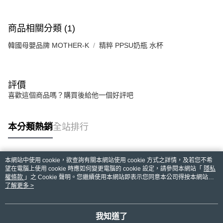
商品相關分類 (1)
韓國母嬰品牌 MOTHER-K
精粹 PPSU奶瓶 水杯
評價
喜歡這個商品嗎？購買後給他一個好評吧
本分類熱銷
全站排行
本網站中使用 cookie，欲查詢有關本網站使用 cookie 方式之詳情，及若您不希
熱門標籤
望在電腦上使用 cookie 時應如何變更電腦的 cookie 設定，請參閱本網站「
隱私
權條款
」之 Cookie 聲明。您繼續使用本網站即表示您同意本公司得按本網站使
用條款之 Cookie 聲明使用 cookie。
了解更多 >
我知道了