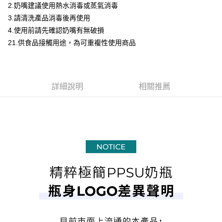
2.奶嘴建議使用熱水消毒或蒸氣消毒
每筆NT$100，滿NT$999(含以上)免運費
ATM／網路銀行／等多元方式進行付款，方視為交易完成。
※ 請注意：結帳手續完成當下不需立刻繳費，但若您需要取消訂單，請聯絡
3.請清洗產品消毒後再使用
購買商品的店家。未經商家同意取消之訂單仍視為有效，需透過AFTEE先享
4.使用前請先確認奶嘴有無破損
後付繳納相關費用。
21.供食品接觸用途，為可重複性使用商品
※ 交易是否成功請以「AFTEE先享後付 」之結帳頁面顯示為準，若有關於
是否繳費成功／繳費後需取消欲退款等相關疑問，請聯繫「AFTEE先享後付
客戶支援中心」
https://netprotections.freshdesk.com/support/home
【注意事項】
詳細說明
相關推薦
１．透過由恩沛科技股份有限公司提供之「AFTEE先享後付」服務完成之交
易，需依本服務之必要範圍內提供個人資料，並將交易相關給付款項請求債
權轉讓予恩沛科技股份有限公司。
２．關於個人資料處理事宜，請瀏覽以下網址：
https://aftee.tw/terms/#terms3
３．未成年的使用者請事先徵得法定代理人或監護人之同意方可使用
「AFTEE先享後付」，若未經同意申辦者引起之損失，本公司不負相關責
任。
４．使用「AFTEE先享後付」時，將依據個別帳號之用戶狀況，依本公司即
時審查核予不同之上限額度；若仍有額度不足之情形，本公司將視審查結果
請求用戶進行身份認證。
５．嚴禁一人註冊多個帳號或使用他人資訊註冊。若發現惡意使用之情形，
恩沛科技股份有限公司將有權停止該用戶之使用額度並採取法律行動。